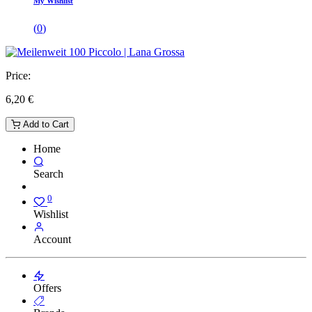
My Wishlist
(
0
)
Price:
6,20
€
Add to Cart
Home
Search
0
Wishlist
Account
Offers