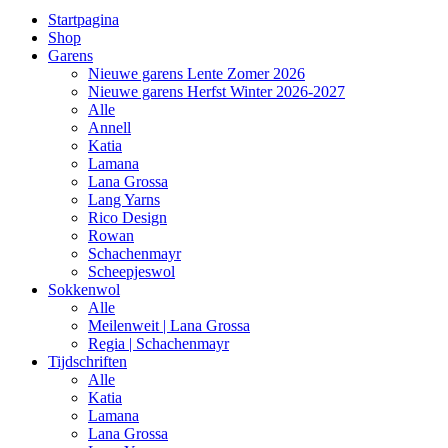
Startpagina
Shop
Garens
Nieuwe garens Lente Zomer 2026
Nieuwe garens Herfst Winter 2026-2027
Alle
Annell
Katia
Lamana
Lana Grossa
Lang Yarns
Rico Design
Rowan
Schachenmayr
Scheepjeswol
Sokkenwol
Alle
Meilenweit | Lana Grossa
Regia | Schachenmayr
Tijdschriften
Alle
Katia
Lamana
Lana Grossa