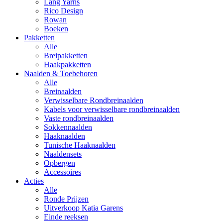
Lang Yarns
Rico Design
Rowan
Boeken
Pakketten
Alle
Breipakketten
Haakpakketten
Naalden & Toebehoren
Alle
Breinaalden
Verwisselbare Rondbreinaalden
Kabels voor verwisselbare rondbreinaalden
Vaste rondbreinaalden
Sokkennaalden
Haaknaalden
Tunische Haaknaalden
Naaldensets
Opbergen
Accessoires
Acties
Alle
Ronde Prijzen
Uitverkoop Katia Garens
Einde reeksen