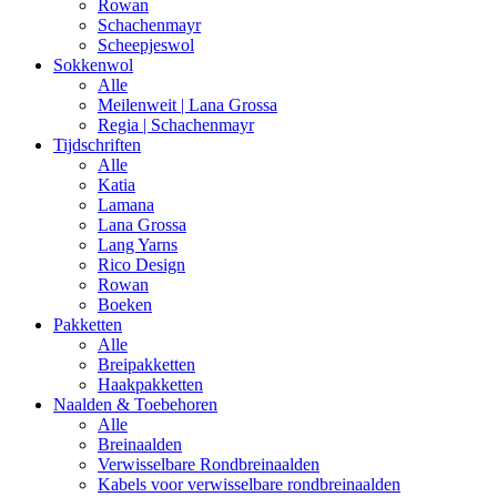
Rowan
Schachenmayr
Scheepjeswol
Sokkenwol
Alle
Meilenweit | Lana Grossa
Regia | Schachenmayr
Tijdschriften
Alle
Katia
Lamana
Lana Grossa
Lang Yarns
Rico Design
Rowan
Boeken
Pakketten
Alle
Breipakketten
Haakpakketten
Naalden & Toebehoren
Alle
Breinaalden
Verwisselbare Rondbreinaalden
Kabels voor verwisselbare rondbreinaalden