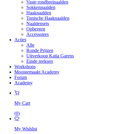
Vaste rondbreinaalden
Sokkennaalden
Haaknaalden
Tunische Haaknaalden
Naaldensets
Opbergen
Accessoires
Acties
Alle
Ronde Prijzen
Uitverkoop Katia Garens
Einde reeksen
Workshops
Mooigemaakt Academy
Forum
Academy
My Cart
(
0
)
My Wishlist