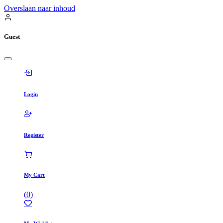
Overslaan naar inhoud
Guest
Login
Register
My Cart
(
0
)