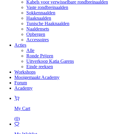
Kabels voor verwisselbare rondbreinaalden
Vaste rondbreinaalden
Sokkennaalden
Haaknaalden
Tunische Haaknaalden
Naaldensets
Opbergen
Accessoires
Acties
Alle
Ronde Prijzen
Uitverkoop Katia Garens
Einde reeksen
Workshops
Mooigemaakt Academy
Forum
Academy
My Cart
(
0
)