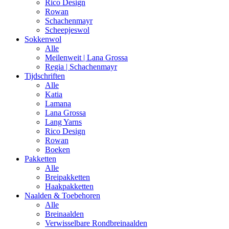
Rico Design
Rowan
Schachenmayr
Scheepjeswol
Sokkenwol
Alle
Meilenweit | Lana Grossa
Regia | Schachenmayr
Tijdschriften
Alle
Katia
Lamana
Lana Grossa
Lang Yarns
Rico Design
Rowan
Boeken
Pakketten
Alle
Breipakketten
Haakpakketten
Naalden & Toebehoren
Alle
Breinaalden
Verwisselbare Rondbreinaalden