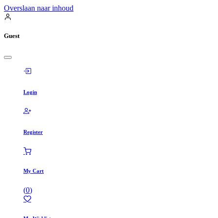
Overslaan naar inhoud
Guest
Login
Register
My Cart
(
0
)