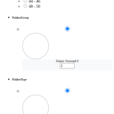
44 - 46
48 - 50
PakketGroep
Dames
Voorraad 0
PakketType