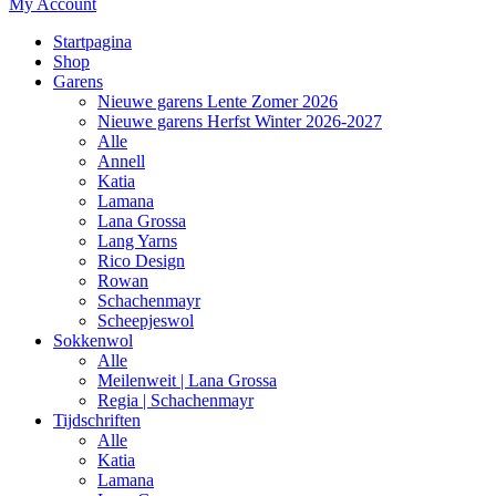
My Account
Startpagina
Shop
Garens
Nieuwe garens Lente Zomer 2026
Nieuwe garens Herfst Winter 2026-2027
Alle
Annell
Katia
Lamana
Lana Grossa
Lang Yarns
Rico Design
Rowan
Schachenmayr
Scheepjeswol
Sokkenwol
Alle
Meilenweit | Lana Grossa
Regia | Schachenmayr
Tijdschriften
Alle
Katia
Lamana