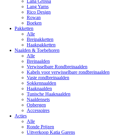
Lana Grossa
Lang Yarns
Rico Design
Rowan
Boeken
Pakketten
Alle
Breipakketten
Haakpakketten
Naalden & Toebehoren
Alle
Breinaalden
Verwisselbare Rondbreinaalden
Kabels voor verwisselbare rondbreinaalden
Vaste rondbreinaalden
Sokkennaalden
Haaknaalden
Tunische Haaknaalden
Naaldensets
Opbergen
Accessoires
Acties
Alle
Ronde Prijzen
Uitverkoop Katia Garens