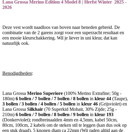
Lana Grossa Merino Edition 4 Model 8 | Herfst Winter 2025 -
2026
Deze vest wordt naadloos van boven naar beneden gebreid. De
combinatie van de 2 garens zorgt voor een superzacht resultaat en
een mooie kleurschakkering. Wil je liever in uni kleur, dat kan
natuurlijk ook.
Benodigdheden
:
Lana Grossa
Merino Superiore
(100% Merino Extrafine; 50g -
180m)
6 bollen / 7 bollen / 7 bollen / 8 bollen
in
kleur 44
(Taupe),
3 bollen / 3 bollen / 4 bollen / 5 bollen
in
kleur 46
(Grijsviolet) en
Lana Grossa
Silkhair
(70 Superkid Mohair, 30% Zijde; 25g -
210m)
6 bollen / 7 bollen / 8 bollen / 9 bollen
in
kleur 193
(Donkerviolet); rondbreinaalden 4mm en 4,5mm, kabel 50cm,
80cm, 100cm, 2 kabels om de steken stil te leggen (kan dus ook op
een stuk draad), 5 knopen diam ca 22mm (Wij raden altijd aan de