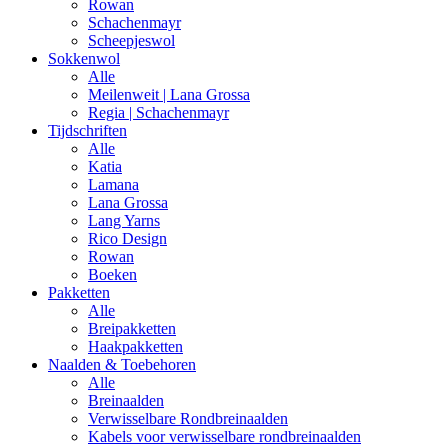
Rowan
Schachenmayr
Scheepjeswol
Sokkenwol
Alle
Meilenweit | Lana Grossa
Regia | Schachenmayr
Tijdschriften
Alle
Katia
Lamana
Lana Grossa
Lang Yarns
Rico Design
Rowan
Boeken
Pakketten
Alle
Breipakketten
Haakpakketten
Naalden & Toebehoren
Alle
Breinaalden
Verwisselbare Rondbreinaalden
Kabels voor verwisselbare rondbreinaalden