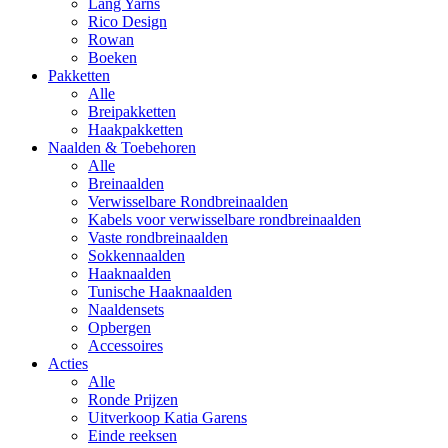
Lang Yarns
Rico Design
Rowan
Boeken
Pakketten
Alle
Breipakketten
Haakpakketten
Naalden & Toebehoren
Alle
Breinaalden
Verwisselbare Rondbreinaalden
Kabels voor verwisselbare rondbreinaalden
Vaste rondbreinaalden
Sokkennaalden
Haaknaalden
Tunische Haaknaalden
Naaldensets
Opbergen
Accessoires
Acties
Alle
Ronde Prijzen
Uitverkoop Katia Garens
Einde reeksen