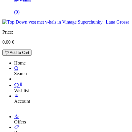
My Wishlist
(
0
)
Price:
0,00
€
Add to Cart
Home
Search
0
Wishlist
Account
Offers