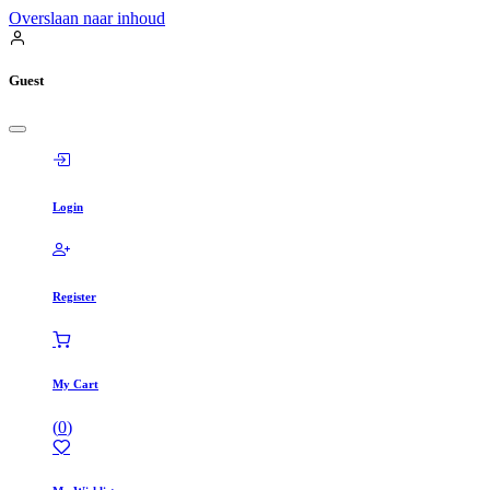
Overslaan naar inhoud
Guest
Login
Register
My Cart
(
0
)