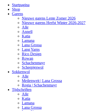
Startpagina
Shop
Garens
Nieuwe garens Lente Zomer 2026
Nieuwe garens Herfst Winter 2026-2027
Alle
Annell
Katia
Lamana
Lana Grossa
Lang Yarns
Rico Design
Rowan
Schachenmayr
Scheepjeswol
Sokkenwol
Alle
Meilenweit | Lana Grossa
Regia | Schachenmayr
Tijdschriften
Alle
Katia
Lamana
Lana Grossa