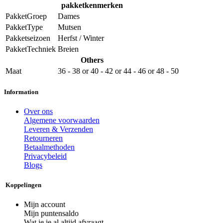
pakketkenmerken
PakketGroep
Dames
PakketType
Mutsen
Pakketseizoen
Herfst / Winter
PakketTechniek
Breien
Others
Maat
36 - 38
or
40 - 42
or
44 - 46
or
48 - 50
Information
Over ons
Algemene voorwaarden
Leveren & Verzenden
Retourneren
Betaalmethoden
Privacybeleid
Blogs
Koppelingen
Mijn account
Mijn puntensaldo
Wat je je al altijd afvraagt