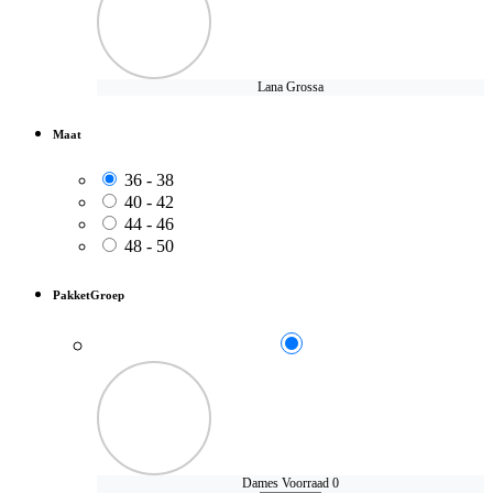
Lana Grossa
Maat
36 - 38
40 - 42
44 - 46
48 - 50
PakketGroep
Dames
Voorraad 0