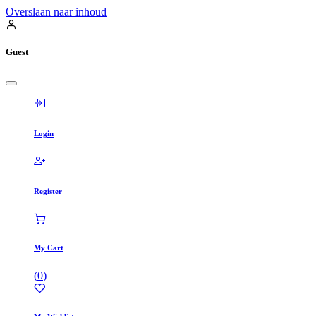
Overslaan naar inhoud
Guest
Login
Register
My Cart
(
0
)