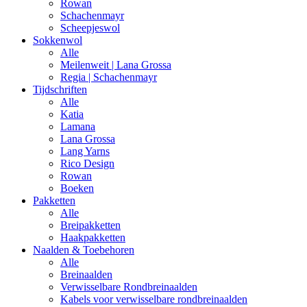
Rowan
Schachenmayr
Scheepjeswol
Sokkenwol
Alle
Meilenweit | Lana Grossa
Regia | Schachenmayr
Tijdschriften
Alle
Katia
Lamana
Lana Grossa
Lang Yarns
Rico Design
Rowan
Boeken
Pakketten
Alle
Breipakketten
Haakpakketten
Naalden & Toebehoren
Alle
Breinaalden
Verwisselbare Rondbreinaalden
Kabels voor verwisselbare rondbreinaalden