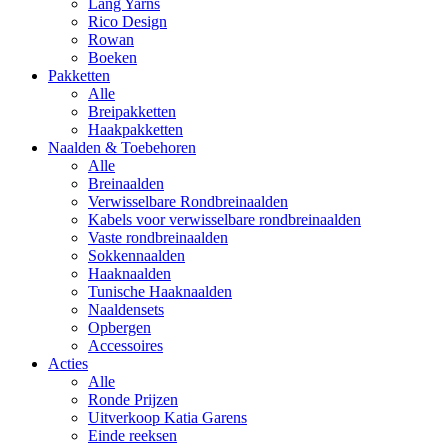
Lang Yarns
Rico Design
Rowan
Boeken
Pakketten
Alle
Breipakketten
Haakpakketten
Naalden & Toebehoren
Alle
Breinaalden
Verwisselbare Rondbreinaalden
Kabels voor verwisselbare rondbreinaalden
Vaste rondbreinaalden
Sokkennaalden
Haaknaalden
Tunische Haaknaalden
Naaldensets
Opbergen
Accessoires
Acties
Alle
Ronde Prijzen
Uitverkoop Katia Garens
Einde reeksen