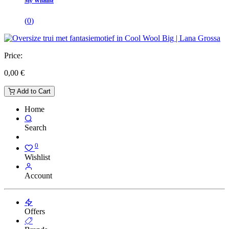
My Wishlist
(
0
)
Price:
0,00
€
Add to Cart
Home
Search
0
Wishlist
Account
Offers