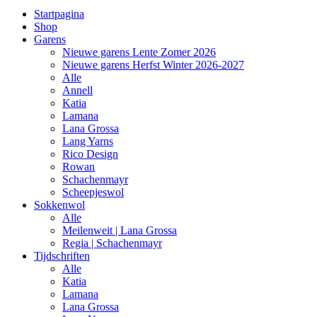
Startpagina
Shop
Garens
Nieuwe garens Lente Zomer 2026
Nieuwe garens Herfst Winter 2026-2027
Alle
Annell
Katia
Lamana
Lana Grossa
Lang Yarns
Rico Design
Rowan
Schachenmayr
Scheepjeswol
Sokkenwol
Alle
Meilenweit | Lana Grossa
Regia | Schachenmayr
Tijdschriften
Alle
Katia
Lamana
Lana Grossa