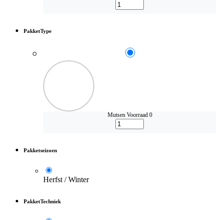
PakketType
Mutsen
Voorraad 0
Pakketseizoen
Herfst / Winter
PakketTechniek