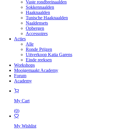
Vaste rondbreinaalden
Sokkennaalden
Haaknaalden
Tunische Haaknaalden
Naaldensets
Opbergen
Accessoires
Acties
Alle
Ronde Prijzen
Uitverkoop Katia Garens
Einde reeksen
Workshops
Mooigemaakt Academy
Forum
Academy
My Cart
(
0
)
My Wishlist