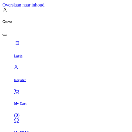
Overslaan naar inhoud
Guest
Login
Register
My Cart
(
0
)