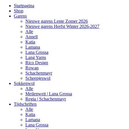
Startpagina
Shop
Garens
Nieuwe garens Lente Zomer 2026
Nieuwe garens Herfst Winter 2026-2027
Alle
Annell
Katia
Lamana
Lana Grossa
Lang Yarns
Rico Design
Rowan
Schachenmayr
Scheepjeswol
Sokkenwol
Alle
Meilenweit | Lana Grossa
Regia | Schachenmayr
Tijdschriften
Alle
Katia
Lamana
Lana Grossa