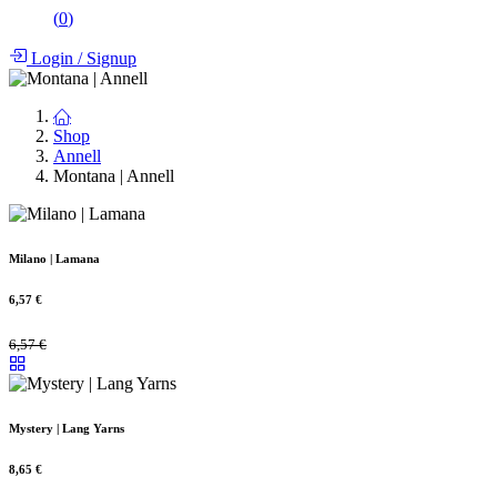
(
0
)
Login
/
Signup
Shop
Annell
Montana | Annell
Milano | Lamana
6,57
€
6,57
€
Mystery | Lang Yarns
8,65
€