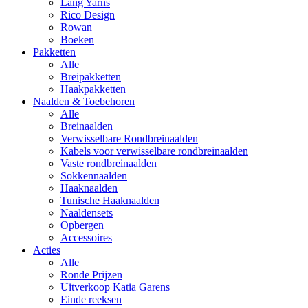
Lang Yarns
Rico Design
Rowan
Boeken
Pakketten
Alle
Breipakketten
Haakpakketten
Naalden & Toebehoren
Alle
Breinaalden
Verwisselbare Rondbreinaalden
Kabels voor verwisselbare rondbreinaalden
Vaste rondbreinaalden
Sokkennaalden
Haaknaalden
Tunische Haaknaalden
Naaldensets
Opbergen
Accessoires
Acties
Alle
Ronde Prijzen
Uitverkoop Katia Garens
Einde reeksen