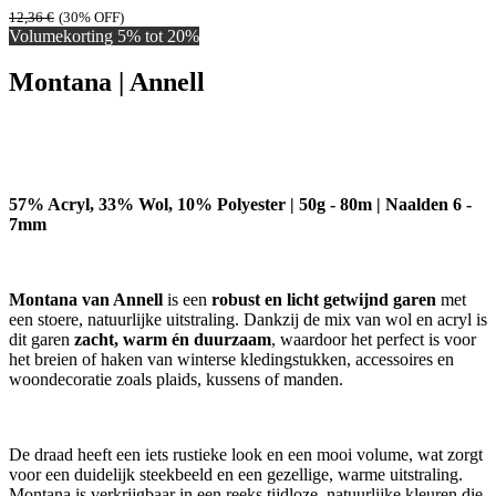
12,36
€
(30% OFF)
Volumekorting 5% tot 20%
Montana | Annell
57% Acryl, 33% Wol, 10% Polyester | 50g - 80m | Naalden 6 -
7mm
Montana van Annell
is een
robust en licht getwijnd garen
met
een stoere, natuurlijke uitstraling. Dankzij de mix van wol en acryl is
dit garen
zacht, warm én duurzaam
, waardoor het perfect is voor
het breien of haken van winterse kledingstukken, accessoires en
woondecoratie zoals plaids, kussens of manden.
De draad heeft een iets rustieke look en een mooi volume, wat zorgt
voor een duidelijk steekbeeld en een gezellige, warme uitstraling.
Montana is verkrijgbaar in een reeks tijdloze, natuurlijke kleuren die