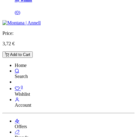
My Wishlist
(
0
)
Price:
3,72
€
Add to Cart
Home
Search
0
Wishlist
Account
Offers