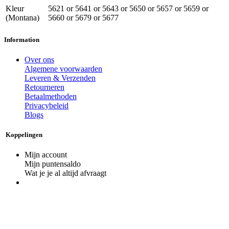
Kleur
5621
or
5641
or
5643
or
5650
or
5657
or
5659
or
(Montana)
5660
or
5679
or
5677
Information
Over ons
Algemene voorwaarden
Leveren & Verzenden
Retourneren
Betaalmethoden
Privacybeleid
Blogs
Koppelingen
Mijn account
Mijn puntensaldo
Wat je je al altijd afvraagt