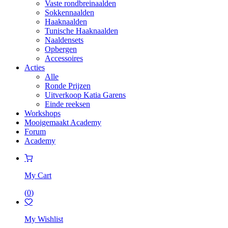
Vaste rondbreinaalden
Sokkennaalden
Haaknaalden
Tunische Haaknaalden
Naaldensets
Opbergen
Accessoires
Acties
Alle
Ronde Prijzen
Uitverkoop Katia Garens
Einde reeksen
Workshops
Mooigemaakt Academy
Forum
Academy
My Cart
(
0
)
My Wishlist