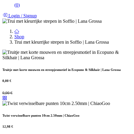
(
0
)
Login
/
Signup
Shop
Trui met kleurrijke strepen in Soffio | Lana Grossa
Truitje met korte mouwen en streepjesmotief in Ecopuno & Silkhair | Lana Grossa
0,00
€
0,00
€
Twist verwisselbare punten 10cm 2.50mm | ChiaoGoo
12,98
€