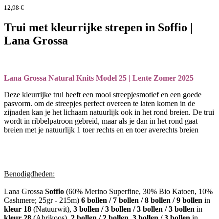
12,98
€
Trui met kleurrijke strepen in Soffio |
Lana Grossa
Lana Grossa Natural Knits Model 25 | Lente Zomer 2025
Deze kleurrijke trui heeft een mooi streepjesmotief en een goede
pasvorm. om de streepjes perfect overeen te laten komen in de
zijnaden kan je het lichaam natuurlijk ook in het rond breien. De trui
wordt in ribbelpatroon gebreid, maar als je dan in het rond gaat
breien met je natuurlijk 1 toer rechts en en toer averechts breien
Benodigdheden:
Lana Grossa
Soffio
(60% Merino Superfine, 30% Bio Katoen, 10%
Cashmere; 25gr - 215m)
6 bollen / 7 bollen / 8 bollen / 9 bollen
in
kleur 18
(Natuurwit),
3 bollen / 3 bollen / 3 bollen / 3 bollen
in
kleur 28
(Abrikoos),
2 bollen / 2 bollen, 3 bollen / 3 bollen
in