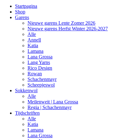
Startpagina
Shop
Garens
Nieuwe garens Lente Zomer 2026
Nieuwe garens Herfst Winter 2026-2027
Alle
Annell
Katia
Lamana
Lana Grossa
Lang Yarns
Rico Design
Rowan
Schachenmayr
Scheepjeswol
Sokkenwol
Alle
Meilenweit | Lana Grossa
Regia | Schachenmayr
Tijdschriften
Alle
Katia
Lamana
Lana Grossa