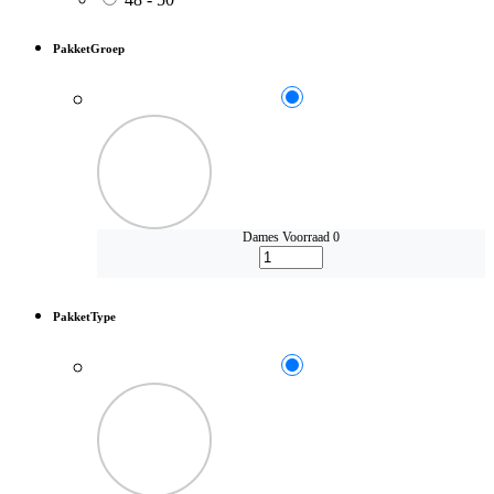
PakketGroep
Dames
Voorraad 0
PakketType