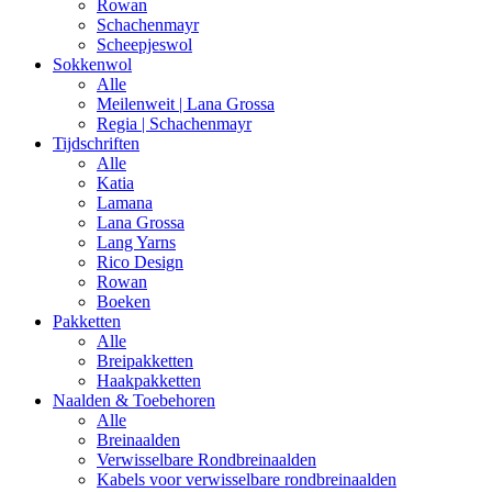
Rowan
Schachenmayr
Scheepjeswol
Sokkenwol
Alle
Meilenweit | Lana Grossa
Regia | Schachenmayr
Tijdschriften
Alle
Katia
Lamana
Lana Grossa
Lang Yarns
Rico Design
Rowan
Boeken
Pakketten
Alle
Breipakketten
Haakpakketten
Naalden & Toebehoren
Alle
Breinaalden
Verwisselbare Rondbreinaalden
Kabels voor verwisselbare rondbreinaalden