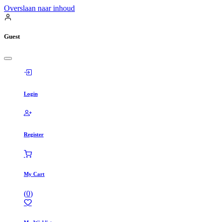
Overslaan naar inhoud
Guest
Login
Register
My Cart
(
0
)