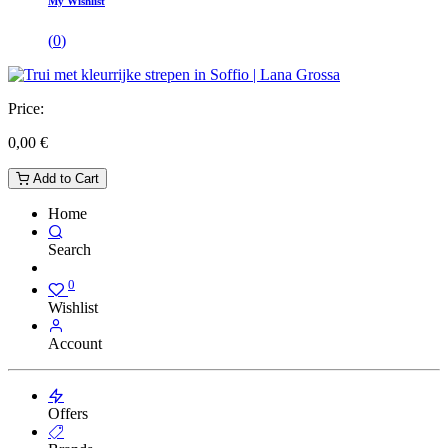
My Wishlist
(
0
)
Price:
0,00
€
Add to Cart
Home
Search
0
Wishlist
Account
Offers