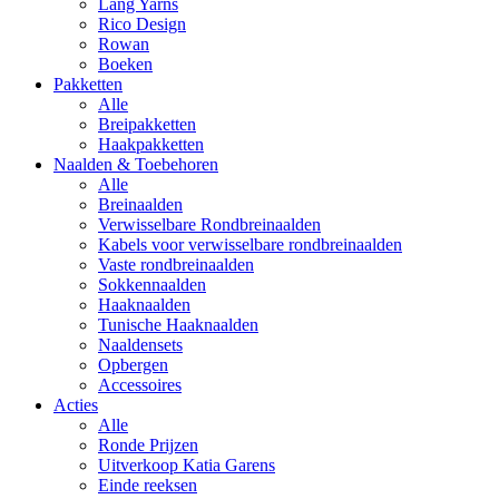
Lang Yarns
Rico Design
Rowan
Boeken
Pakketten
Alle
Breipakketten
Haakpakketten
Naalden & Toebehoren
Alle
Breinaalden
Verwisselbare Rondbreinaalden
Kabels voor verwisselbare rondbreinaalden
Vaste rondbreinaalden
Sokkennaalden
Haaknaalden
Tunische Haaknaalden
Naaldensets
Opbergen
Accessoires
Acties
Alle
Ronde Prijzen
Uitverkoop Katia Garens
Einde reeksen