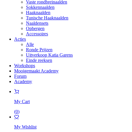
Vaste rondbreinaalden
Sokkennaalden
Haaknaalden
Tunische Haaknaalden
Naaldensets
Opbergen
Accessoires
Acties
Alle
Ronde Prijzen
Uitverkoop Katia Garens
Einde reeksen
Workshops
Mooigemaakt Academy
Forum
Academy
My Cart
(
0
)
My Wishlist