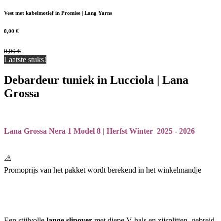
Vest met kabelmotief in Promise | Lang Yarns
0,00
€
0,00
€
Laatste stuks!
Debardeur tuniek in Lucciola | Lana
Grossa
Lana Grossa Nera 1 Model 8 | Herfst Winter 2025 - 2026
⚠️
Promoprijs van het pakket wordt berekend in het winkelmandje
Een stijlvolle
lange slipover
met diepe V-hals en zijsplitten, gebreid