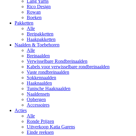
Lang Yarns
Rico Design
Rowan
Boeken
Pakketten
Alle
Breipakketten
Haakpakketten
Naalden & Toebehoren
Alle
Breinaalden
Verwisselbare Rondbreinaalden
Kabels voor verwisselbare rondbreinaalden
Vaste rondbreinaalden
Sokkennaalden
Haaknaalden
Tunische Haaknaalden
Naaldensets
Opbergen
Accessoires
Acties
Alle
Ronde Prijzen
Uitverkoop Katia Garens
Einde reeksen