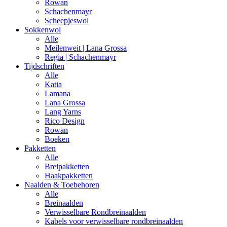
Rowan
Schachenmayr
Scheepjeswol
Sokkenwol
Alle
Meilenweit | Lana Grossa
Regia | Schachenmayr
Tijdschriften
Alle
Katia
Lamana
Lana Grossa
Lang Yarns
Rico Design
Rowan
Boeken
Pakketten
Alle
Breipakketten
Haakpakketten
Naalden & Toebehoren
Alle
Breinaalden
Verwisselbare Rondbreinaalden
Kabels voor verwisselbare rondbreinaalden