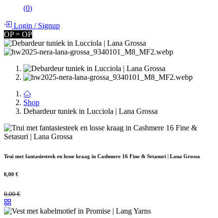
(
0
)
Login
/
Signup
OP = OP
Shop
Debardeur tuniek in Lucciola | Lana Grossa
Trui met fantasiesteek en losse kraag in Cashmere 16 Fine & Setasuri | Lana Grossa
0,00
€
0,00
€