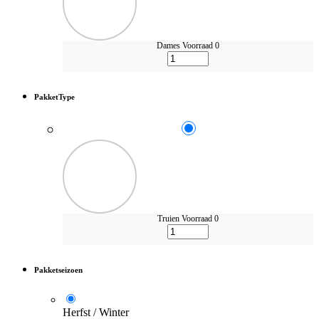
Dames
Voorraad 0
PakketType
Truien
Voorraad 0
Pakketseizoen
Herfst / Winter