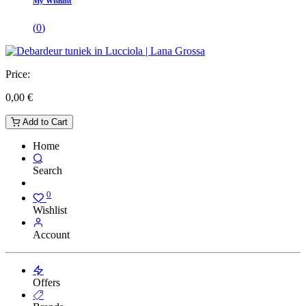
My Wishlist
(
0
)
Price:
0,00
€
Add to Cart
Home
Search
0
Wishlist
Account
Offers