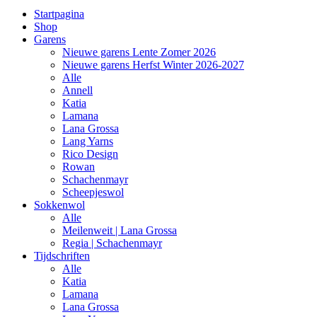
Startpagina
Shop
Garens
Nieuwe garens Lente Zomer 2026
Nieuwe garens Herfst Winter 2026-2027
Alle
Annell
Katia
Lamana
Lana Grossa
Lang Yarns
Rico Design
Rowan
Schachenmayr
Scheepjeswol
Sokkenwol
Alle
Meilenweit | Lana Grossa
Regia | Schachenmayr
Tijdschriften
Alle
Katia
Lamana
Lana Grossa