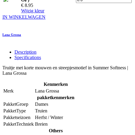
€ 8.95
Wijzig kleur
IN WINKELWAGEN
Lana Grossa
Description
Specifications
Truitje met korte mouwen en streepjesmotief in Summer Softness |
Lana Grossa
Kenmerken
Merk
Lana Grossa
pakketkenmerken
PakketGroep
Dames
PakketType
Truien
Pakketseizoen
Herfst / Winter
PakketTechniek
Breien
Others