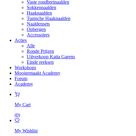
Vaste rondbreinaalden
Sokkennaalden
Haaknaalden
Tunische Haaknaalden
Naaldensets
Opbergen
Accessoires
Acties
Alle
Ronde Prijzen
Uitverkoop Katia Garens
Einde reeksen
Workshops
Mooigemaakt Academy
Forum
Academy
My Cart
(
0
)
My Wishlist