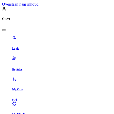
Overslaan naar inhoud
Guest
Login
Register
My Cart
(
0
)