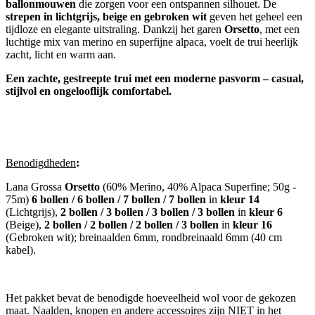
ballonmouwen
die zorgen voor een ontspannen silhouet. De
strepen in lichtgrijs, beige en gebroken wit
geven het geheel een
tijdloze en elegante uitstraling. Dankzij het garen
Orsetto
, met een
luchtige mix van merino en superfijne alpaca, voelt de trui heerlijk
zacht, licht en warm aan.
Een zachte, gestreepte trui met een moderne pasvorm – casual,
stijlvol en ongelooflijk comfortabel.
Benodigdheden
:
Lana Grossa
Orsetto
(60% Merino, 40% Alpaca Superfine; 50g -
75m)
6 bollen / 6 bollen / 7 bollen / 7 bollen
in
kleur 14
(Lichtgrijs),
2 bollen / 3 bollen / 3 bollen / 3 bollen
in
kleur 6
(Beige),
2 bollen / 2 bollen / 2 bollen / 3 bollen
in
kleur 16
(Gebroken wit); breinaalden 6mm, rondbreinaald 6mm (40 cm
kabel).
Het pakket bevat de benodigde hoeveelheid wol voor de gekozen
maat. Naalden, knopen en andere accessoires zijn NIET in het