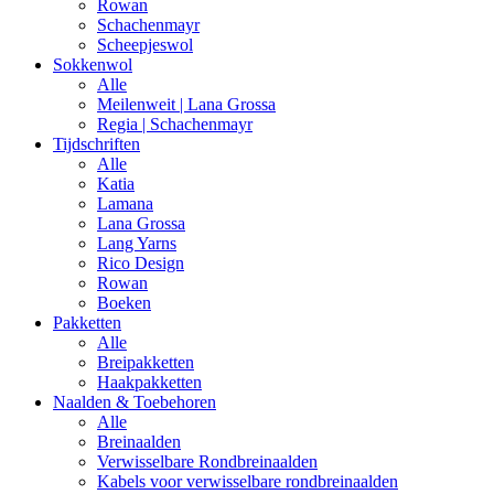
Rowan
Schachenmayr
Scheepjeswol
Sokkenwol
Alle
Meilenweit | Lana Grossa
Regia | Schachenmayr
Tijdschriften
Alle
Katia
Lamana
Lana Grossa
Lang Yarns
Rico Design
Rowan
Boeken
Pakketten
Alle
Breipakketten
Haakpakketten
Naalden & Toebehoren
Alle
Breinaalden
Verwisselbare Rondbreinaalden
Kabels voor verwisselbare rondbreinaalden