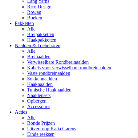
Lang Yarns
Rico Design
Rowan
Boeken
Pakketten
Alle
Breipakketten
Haakpakketten
Naalden & Toebehoren
Alle
Breinaalden
Verwisselbare Rondbreinaalden
Kabels voor verwisselbare rondbreinaalden
Vaste rondbreinaalden
Sokkennaalden
Haaknaalden
Tunische Haaknaalden
Naaldensets
Opbergen
Accessoires
Acties
Alle
Ronde Prijzen
Uitverkoop Katia Garens
Einde reeksen