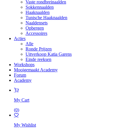
Vaste rondbreinaalden
Sokkennaalden
Haaknaalden
Tunische Haaknaalden
Naaldensets
Opbergen
Accessoires
Acties
Alle
Ronde Prijzen
Uitverkoop Katia Garens
Einde reeksen
Workshops
Mooigemaakt Academy
Forum
Academy
My Cart
(
0
)
My Wishlist