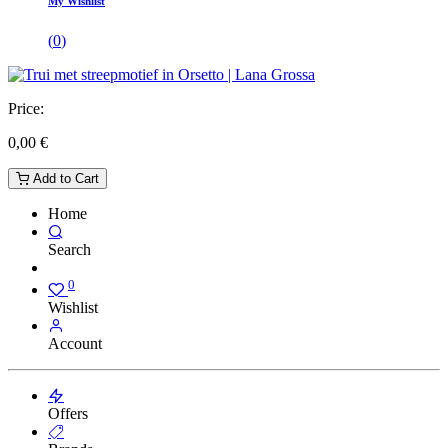
My Wishlist
(
0
)
Price:
0,00
€
Add to Cart
Home
Search
0
Wishlist
Account
Offers