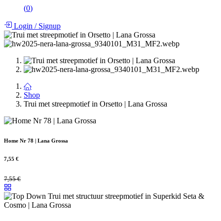
(
0
)
Login
/
Signup
Shop
Trui met streepmotief in Orsetto | Lana Grossa
Home Nr 78 | Lana Grossa
7,55
€
7,55
€