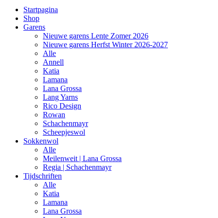
Startpagina
Shop
Garens
Nieuwe garens Lente Zomer 2026
Nieuwe garens Herfst Winter 2026-2027
Alle
Annell
Katia
Lamana
Lana Grossa
Lang Yarns
Rico Design
Rowan
Schachenmayr
Scheepjeswol
Sokkenwol
Alle
Meilenweit | Lana Grossa
Regia | Schachenmayr
Tijdschriften
Alle
Katia
Lamana
Lana Grossa