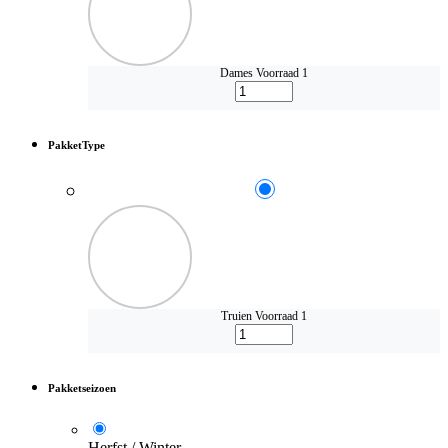
Dames
Voorraad 1
PakketType
Truien
Voorraad 1
Pakketseizoen
Herfst / Winter