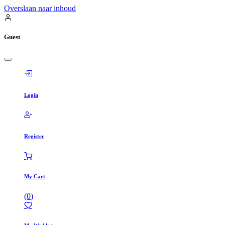
Overslaan naar inhoud
Guest
Login
Register
My Cart
(
0
)