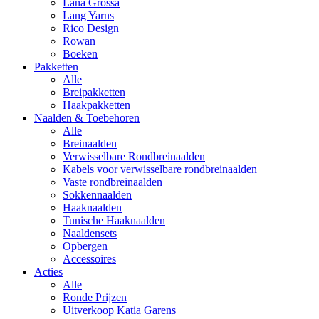
Lana Grossa
Lang Yarns
Rico Design
Rowan
Boeken
Pakketten
Alle
Breipakketten
Haakpakketten
Naalden & Toebehoren
Alle
Breinaalden
Verwisselbare Rondbreinaalden
Kabels voor verwisselbare rondbreinaalden
Vaste rondbreinaalden
Sokkennaalden
Haaknaalden
Tunische Haaknaalden
Naaldensets
Opbergen
Accessoires
Acties
Alle
Ronde Prijzen
Uitverkoop Katia Garens