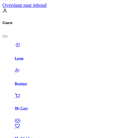
Overslaan naar inhoud
Guest
Login
Register
My Cart
(
0
)