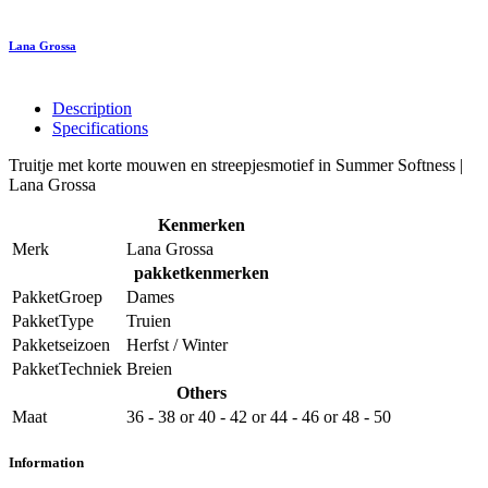
Lana Grossa
Description
Specifications
Truitje met korte mouwen en streepjesmotief in Summer Softness |
Lana Grossa
Kenmerken
Merk
Lana Grossa
pakketkenmerken
PakketGroep
Dames
PakketType
Truien
Pakketseizoen
Herfst / Winter
PakketTechniek
Breien
Others
Maat
36 - 38
or
40 - 42
or
44 - 46
or
48 - 50
Information