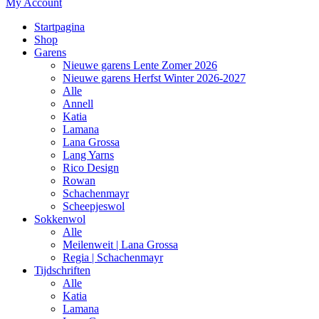
My Account
Startpagina
Shop
Garens
Nieuwe garens Lente Zomer 2026
Nieuwe garens Herfst Winter 2026-2027
Alle
Annell
Katia
Lamana
Lana Grossa
Lang Yarns
Rico Design
Rowan
Schachenmayr
Scheepjeswol
Sokkenwol
Alle
Meilenweit | Lana Grossa
Regia | Schachenmayr
Tijdschriften
Alle
Katia
Lamana