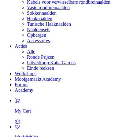
Kabels voor verwisselbare rondbreinaalden
Vaste rondbreinaalden
Sokkennaalden
Haaknaalden
Tunische Haaknaalden
Naaldensets
Opbergen
Accessoires
Acties
Alle
Ronde Prijzen
Uitverkoop Katia Garens
Einde reeksen
Workshops
Mooigemaakt Academy
Forum
Academy
My Cart
(
0
)