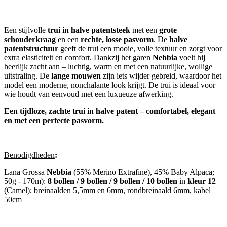
Een stijlvolle
trui in halve patentsteek
met een
grote
schouderkraag
en een
rechte, losse pasvorm
. De
halve
patentstructuur
geeft de trui een mooie, volle textuur en zorgt voor
extra elasticiteit en comfort. Dankzij het garen
Nebbia
voelt hij
heerlijk zacht aan – luchtig, warm en met een natuurlijke, wollige
uitstraling. De
lange mouwen
zijn iets wijder gebreid, waardoor het
model een moderne, nonchalante look krijgt. De trui is ideaal voor
wie houdt van eenvoud met een luxueuze afwerking.
Een tijdloze, zachte trui in halve patent – comfortabel, elegant
en met een perfecte pasvorm.
Benodigdheden
:
Lana Grossa
Nebbia
(55% Merino Extrafine), 45% Baby Alpaca;
50g - 170m):
8 bollen / 9 bollen / 9 bollen / 10 bollen
in
kleur 12
(Camel); breinaalden 5,5mm en 6mm, rondbreinaald 6mm, kabel
50cm