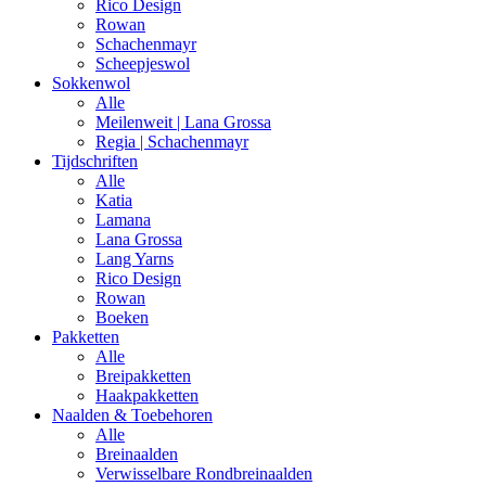
Rico Design
Rowan
Schachenmayr
Scheepjeswol
Sokkenwol
Alle
Meilenweit | Lana Grossa
Regia | Schachenmayr
Tijdschriften
Alle
Katia
Lamana
Lana Grossa
Lang Yarns
Rico Design
Rowan
Boeken
Pakketten
Alle
Breipakketten
Haakpakketten
Naalden & Toebehoren
Alle
Breinaalden
Verwisselbare Rondbreinaalden