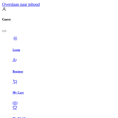
Overslaan naar inhoud
Guest
Login
Register
My Cart
(
0
)