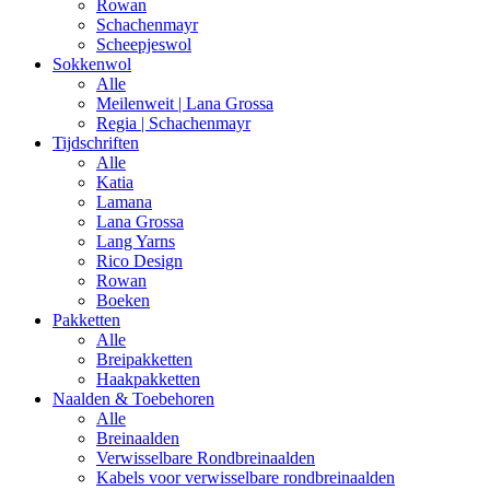
Rowan
Schachenmayr
Scheepjeswol
Sokkenwol
Alle
Meilenweit | Lana Grossa
Regia | Schachenmayr
Tijdschriften
Alle
Katia
Lamana
Lana Grossa
Lang Yarns
Rico Design
Rowan
Boeken
Pakketten
Alle
Breipakketten
Haakpakketten
Naalden & Toebehoren
Alle
Breinaalden
Verwisselbare Rondbreinaalden
Kabels voor verwisselbare rondbreinaalden