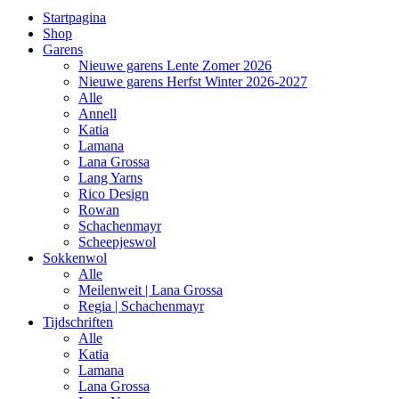
Startpagina
Shop
Garens
Nieuwe garens Lente Zomer 2026
Nieuwe garens Herfst Winter 2026-2027
Alle
Annell
Katia
Lamana
Lana Grossa
Lang Yarns
Rico Design
Rowan
Schachenmayr
Scheepjeswol
Sokkenwol
Alle
Meilenweit | Lana Grossa
Regia | Schachenmayr
Tijdschriften
Alle
Katia
Lamana
Lana Grossa