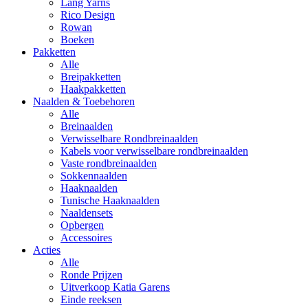
Lang Yarns
Rico Design
Rowan
Boeken
Pakketten
Alle
Breipakketten
Haakpakketten
Naalden & Toebehoren
Alle
Breinaalden
Verwisselbare Rondbreinaalden
Kabels voor verwisselbare rondbreinaalden
Vaste rondbreinaalden
Sokkennaalden
Haaknaalden
Tunische Haaknaalden
Naaldensets
Opbergen
Accessoires
Acties
Alle
Ronde Prijzen
Uitverkoop Katia Garens
Einde reeksen