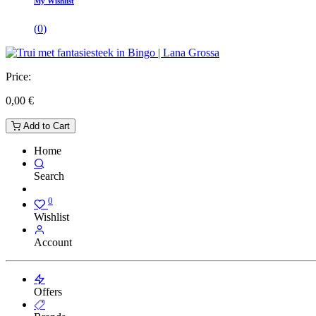
My Wishlist
(
0
)
Price:
0,00
€
Add to Cart
Home
Search
0
Wishlist
Account
Offers