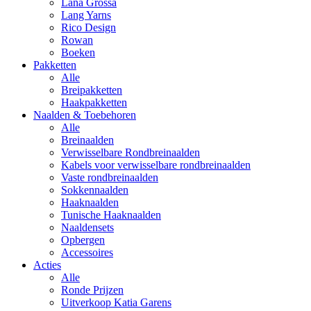
Lana Grossa
Lang Yarns
Rico Design
Rowan
Boeken
Pakketten
Alle
Breipakketten
Haakpakketten
Naalden & Toebehoren
Alle
Breinaalden
Verwisselbare Rondbreinaalden
Kabels voor verwisselbare rondbreinaalden
Vaste rondbreinaalden
Sokkennaalden
Haaknaalden
Tunische Haaknaalden
Naaldensets
Opbergen
Accessoires
Acties
Alle
Ronde Prijzen
Uitverkoop Katia Garens