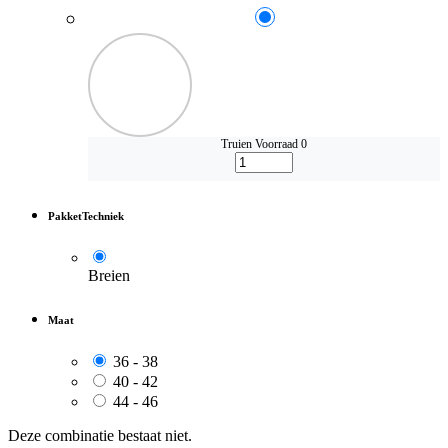
Truien
Voorraad 0
PakketTechniek
Breien
Maat
36 - 38
40 - 42
44 - 46
Deze combinatie bestaat niet.