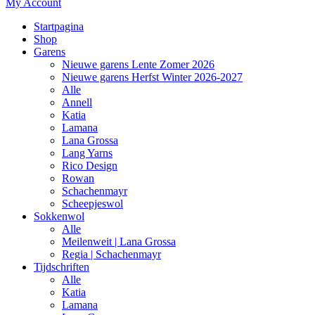
My Account
Startpagina
Shop
Garens
Nieuwe garens Lente Zomer 2026
Nieuwe garens Herfst Winter 2026-2027
Alle
Annell
Katia
Lamana
Lana Grossa
Lang Yarns
Rico Design
Rowan
Schachenmayr
Scheepjeswol
Sokkenwol
Alle
Meilenweit | Lana Grossa
Regia | Schachenmayr
Tijdschriften
Alle
Katia
Lamana