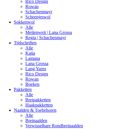
Rico Design
Rowan
Schachenmayr
Scheepjeswol
Sokkenwol
Alle
Meilenweit | Lana Grossa
Regia | Schachenmayr
Tijdschriften
Alle
Katia
Lamana
Lana Grossa
Lang Yarns
Rico Design
Rowan
Boeken
Pakketten
Alle
Breipakketten
Haakpakketten
Naalden & Toebehoren
Alle
Breinaalden
Verwisselbare Rondbreinaalden