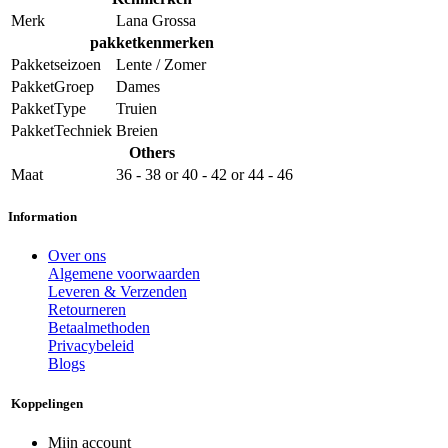
Merk
Lana Grossa
pakketkenmerken
Pakketseizoen
Lente / Zomer
PakketGroep
Dames
PakketType
Truien
PakketTechniek
Breien
Others
Maat
36 - 38
or
40 - 42
or
44 - 46
Information
Over ons
Algemene voorwaarden
Leveren & Verzenden
Retourneren
Betaalmethoden
Privacybeleid
Blogs
Koppelingen
Mijn account