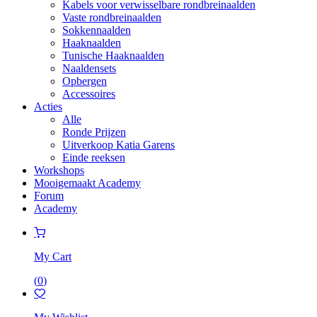
Kabels voor verwisselbare rondbreinaalden
Vaste rondbreinaalden
Sokkennaalden
Haaknaalden
Tunische Haaknaalden
Naaldensets
Opbergen
Accessoires
Acties
Alle
Ronde Prijzen
Uitverkoop Katia Garens
Einde reeksen
Workshops
Mooigemaakt Academy
Forum
Academy
My Cart
(
0
)