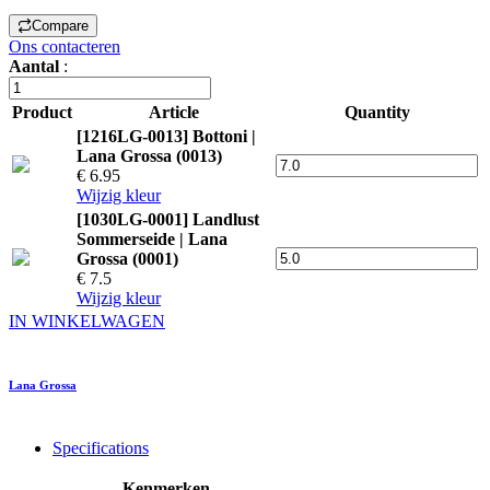
Compare
Ons contacteren
Aantal
:
Product
Article
Quantity
[1216LG-0013] Bottoni |
Lana Grossa (0013)
€ 6.95
Wijzig kleur
[1030LG-0001] Landlust
Sommerseide | Lana
Grossa (0001)
€ 7.5
Wijzig kleur
IN WINKELWAGEN
Lana Grossa
Specifications
Kenmerken