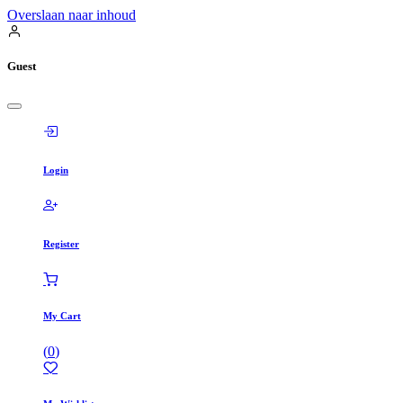
Overslaan naar inhoud
Guest
Login
Register
My Cart
(
0
)