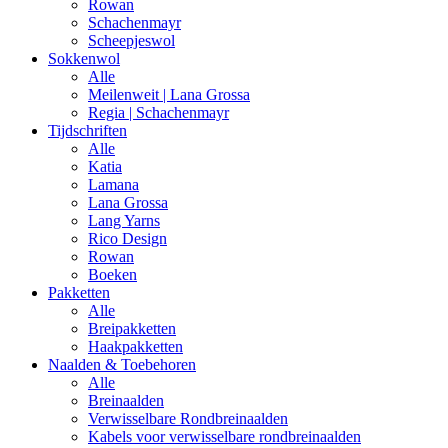
Rowan
Schachenmayr
Scheepjeswol
Sokkenwol
Alle
Meilenweit | Lana Grossa
Regia | Schachenmayr
Tijdschriften
Alle
Katia
Lamana
Lana Grossa
Lang Yarns
Rico Design
Rowan
Boeken
Pakketten
Alle
Breipakketten
Haakpakketten
Naalden & Toebehoren
Alle
Breinaalden
Verwisselbare Rondbreinaalden
Kabels voor verwisselbare rondbreinaalden