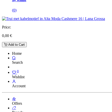
My Wishlist
(
0
)
Price:
0,00
€
Add to Cart
Home
Search
0
Wishlist
Account
Offers