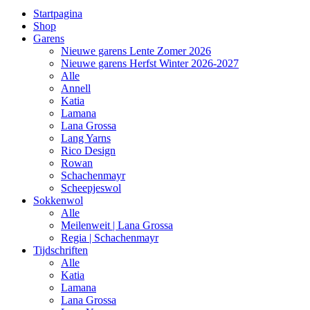
Startpagina
Shop
Garens
Nieuwe garens Lente Zomer 2026
Nieuwe garens Herfst Winter 2026-2027
Alle
Annell
Katia
Lamana
Lana Grossa
Lang Yarns
Rico Design
Rowan
Schachenmayr
Scheepjeswol
Sokkenwol
Alle
Meilenweit | Lana Grossa
Regia | Schachenmayr
Tijdschriften
Alle
Katia
Lamana
Lana Grossa