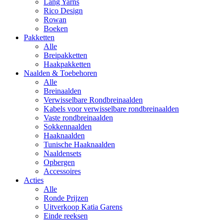
Lang Yarns
Rico Design
Rowan
Boeken
Pakketten
Alle
Breipakketten
Haakpakketten
Naalden & Toebehoren
Alle
Breinaalden
Verwisselbare Rondbreinaalden
Kabels voor verwisselbare rondbreinaalden
Vaste rondbreinaalden
Sokkennaalden
Haaknaalden
Tunische Haaknaalden
Naaldensets
Opbergen
Accessoires
Acties
Alle
Ronde Prijzen
Uitverkoop Katia Garens
Einde reeksen