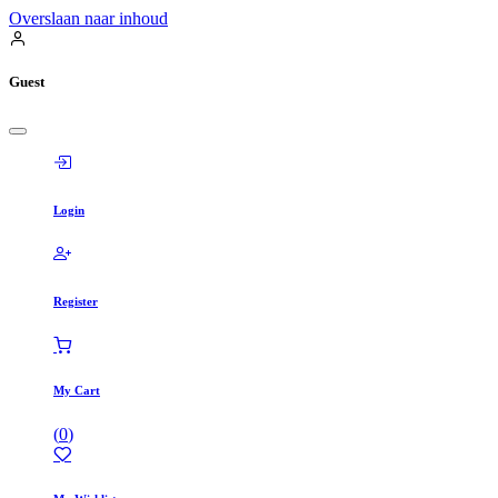
Overslaan naar inhoud
Guest
Login
Register
My Cart
(
0
)