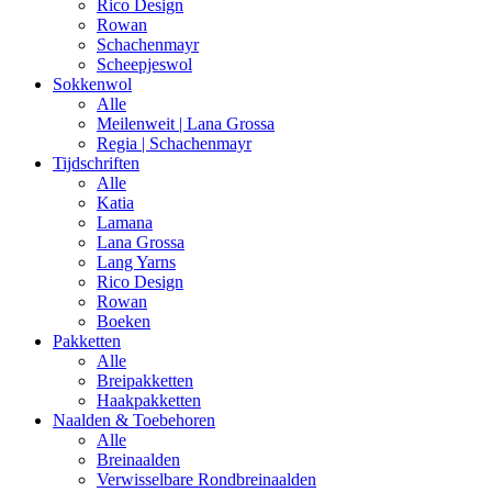
Rico Design
Rowan
Schachenmayr
Scheepjeswol
Sokkenwol
Alle
Meilenweit | Lana Grossa
Regia | Schachenmayr
Tijdschriften
Alle
Katia
Lamana
Lana Grossa
Lang Yarns
Rico Design
Rowan
Boeken
Pakketten
Alle
Breipakketten
Haakpakketten
Naalden & Toebehoren
Alle
Breinaalden
Verwisselbare Rondbreinaalden