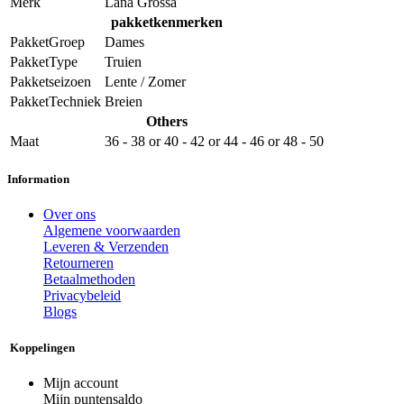
Merk
Lana Grossa
pakketkenmerken
PakketGroep
Dames
PakketType
Truien
Pakketseizoen
Lente / Zomer
PakketTechniek
Breien
Others
Maat
36 - 38
or
40 - 42
or
44 - 46
or
48 - 50
Information
Over ons
Algemene voorwaarden
Leveren & Verzenden
Retourneren
Betaalmethoden
Privacybeleid
Blogs
Koppelingen
Mijn account
Mijn puntensaldo