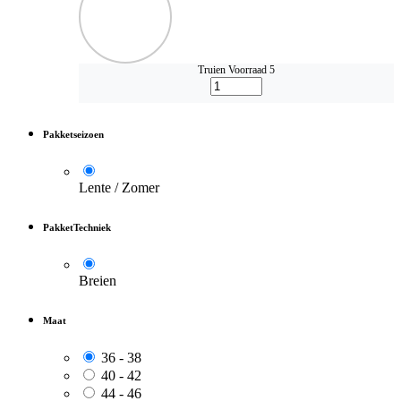
Truien
Voorraad 5
Pakketseizoen
Lente / Zomer
PakketTechniek
Breien
Maat
36 - 38
40 - 42
44 - 46