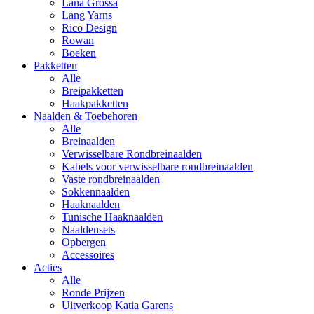
Lana Grossa
Lang Yarns
Rico Design
Rowan
Boeken
Pakketten
Alle
Breipakketten
Haakpakketten
Naalden & Toebehoren
Alle
Breinaalden
Verwisselbare Rondbreinaalden
Kabels voor verwisselbare rondbreinaalden
Vaste rondbreinaalden
Sokkennaalden
Haaknaalden
Tunische Haaknaalden
Naaldensets
Opbergen
Accessoires
Acties
Alle
Ronde Prijzen
Uitverkoop Katia Garens