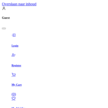
Overslaan naar inhoud
Guest
Login
Register
My Cart
(
0
)