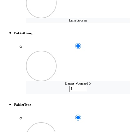
Lana Grossa
PakketGroep
Dames
Voorraad 5
PakketType