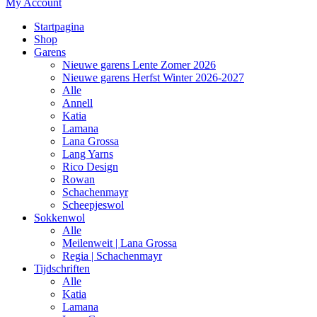
My Account
Startpagina
Shop
Garens
Nieuwe garens Lente Zomer 2026
Nieuwe garens Herfst Winter 2026-2027
Alle
Annell
Katia
Lamana
Lana Grossa
Lang Yarns
Rico Design
Rowan
Schachenmayr
Scheepjeswol
Sokkenwol
Alle
Meilenweit | Lana Grossa
Regia | Schachenmayr
Tijdschriften
Alle
Katia
Lamana