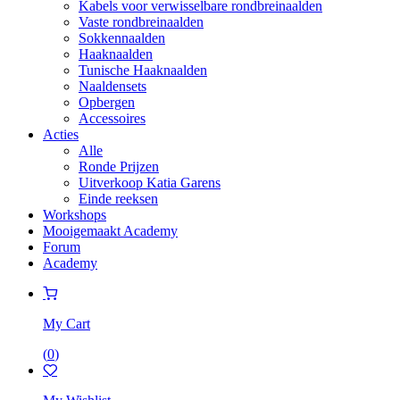
Kabels voor verwisselbare rondbreinaalden
Vaste rondbreinaalden
Sokkennaalden
Haaknaalden
Tunische Haaknaalden
Naaldensets
Opbergen
Accessoires
Acties
Alle
Ronde Prijzen
Uitverkoop Katia Garens
Einde reeksen
Workshops
Mooigemaakt Academy
Forum
Academy
My Cart
(
0
)