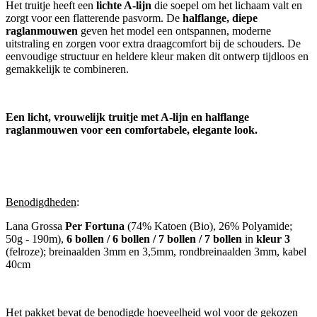
Het truitje heeft een
lichte A-lijn
die soepel om het lichaam valt en
zorgt voor een flatterende pasvorm. De
halflange, diepe
raglanmouwen
geven het model een ontspannen, moderne
uitstraling en zorgen voor extra draagcomfort bij de schouders. De
eenvoudige structuur en heldere kleur maken dit ontwerp tijdloos en
gemakkelijk te combineren.
Een licht, vrouwelijk truitje met A-lijn en halflange
raglanmouwen voor een comfortabele, elegante look.
Benodigdheden
:
Lana Grossa
Per Fortuna
(74% Katoen (Bio), 26% Polyamide;
50g - 190m),
6 bollen / 6 bollen / 7 bollen / 7 bollen
in
kleur 3
(felroze); breinaalden 3mm en 3,5mm, rondbreinaalden 3mm, kabel
40cm
Het pakket bevat de benodigde hoeveelheid wol voor de gekozen