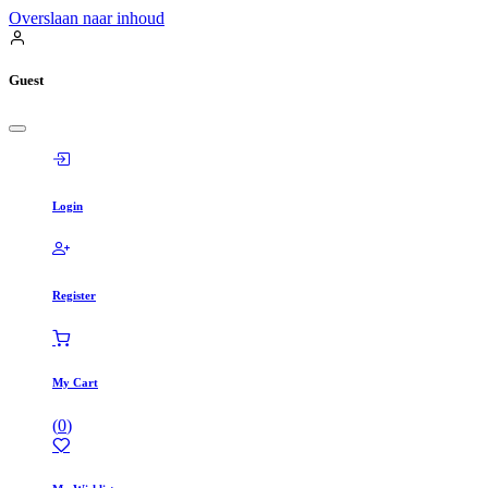
Overslaan naar inhoud
Guest
Login
Register
My Cart
(
0
)