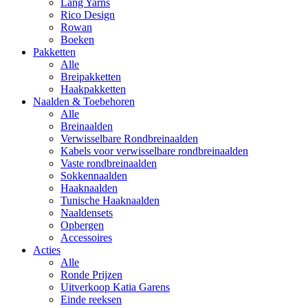
Lang Yarns
Rico Design
Rowan
Boeken
Pakketten
Alle
Breipakketten
Haakpakketten
Naalden & Toebehoren
Alle
Breinaalden
Verwisselbare Rondbreinaalden
Kabels voor verwisselbare rondbreinaalden
Vaste rondbreinaalden
Sokkennaalden
Haaknaalden
Tunische Haaknaalden
Naaldensets
Opbergen
Accessoires
Acties
Alle
Ronde Prijzen
Uitverkoop Katia Garens
Einde reeksen