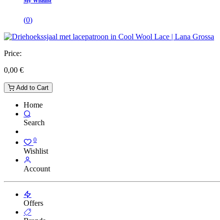
My Wishlist
(
0
)
Price:
0,00
€
Add to Cart
Home
Search
0
Wishlist
Account
Offers