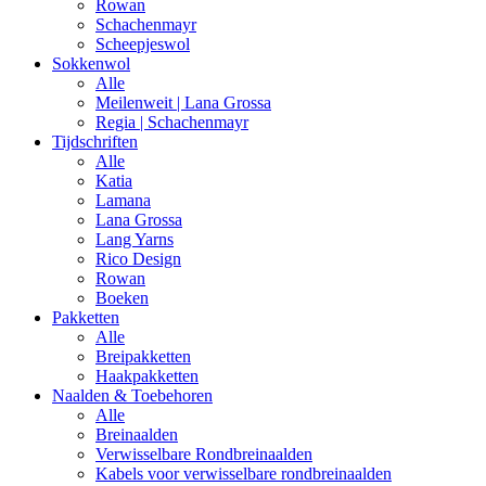
Rowan
Schachenmayr
Scheepjeswol
Sokkenwol
Alle
Meilenweit | Lana Grossa
Regia | Schachenmayr
Tijdschriften
Alle
Katia
Lamana
Lana Grossa
Lang Yarns
Rico Design
Rowan
Boeken
Pakketten
Alle
Breipakketten
Haakpakketten
Naalden & Toebehoren
Alle
Breinaalden
Verwisselbare Rondbreinaalden
Kabels voor verwisselbare rondbreinaalden