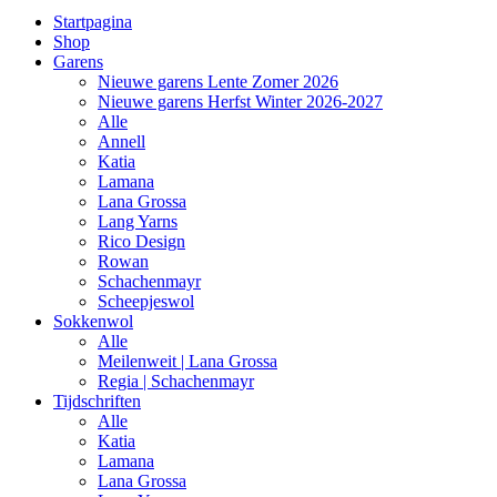
Startpagina
Shop
Garens
Nieuwe garens Lente Zomer 2026
Nieuwe garens Herfst Winter 2026-2027
Alle
Annell
Katia
Lamana
Lana Grossa
Lang Yarns
Rico Design
Rowan
Schachenmayr
Scheepjeswol
Sokkenwol
Alle
Meilenweit | Lana Grossa
Regia | Schachenmayr
Tijdschriften
Alle
Katia
Lamana
Lana Grossa