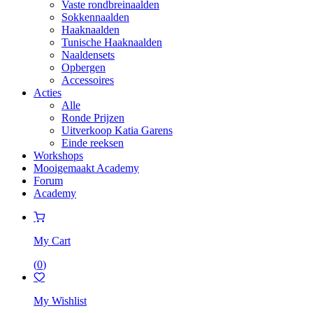
Vaste rondbreinaalden
Sokkennaalden
Haaknaalden
Tunische Haaknaalden
Naaldensets
Opbergen
Accessoires
Acties
Alle
Ronde Prijzen
Uitverkoop Katia Garens
Einde reeksen
Workshops
Mooigemaakt Academy
Forum
Academy
My Cart
(
0
)
My Wishlist