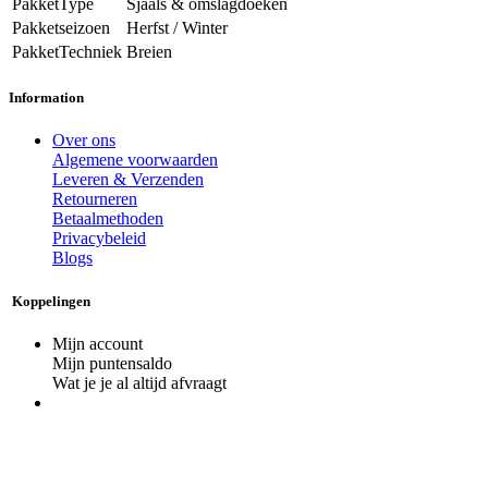
PakketType
Sjaals & omslagdoeken
Pakketseizoen
Herfst / Winter
PakketTechniek
Breien
Information
Over ons
Algemene voorwaarden
Leveren & Verzenden
Retourneren
Betaalmethoden
Privacybeleid
Blogs
Koppelingen
Mijn account
Mijn puntensaldo
Wat je je al altijd afvraagt