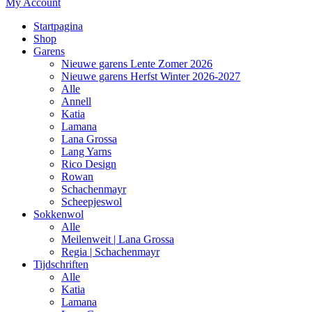
My Account
Startpagina
Shop
Garens
Nieuwe garens Lente Zomer 2026
Nieuwe garens Herfst Winter 2026-2027
Alle
Annell
Katia
Lamana
Lana Grossa
Lang Yarns
Rico Design
Rowan
Schachenmayr
Scheepjeswol
Sokkenwol
Alle
Meilenweit | Lana Grossa
Regia | Schachenmayr
Tijdschriften
Alle
Katia
Lamana