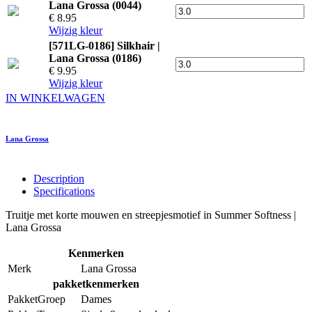
Lana Grossa (0044)
€ 8.95
Wijzig kleur
[571LG-0186] Silkhair |
Lana Grossa (0186)
€ 9.95
Wijzig kleur
IN WINKELWAGEN
Lana Grossa
Description
Specifications
Truitje met korte mouwen en streepjesmotief in Summer Softness |
Lana Grossa
Kenmerken
Merk
Lana Grossa
pakketkenmerken
PakketGroep
Dames