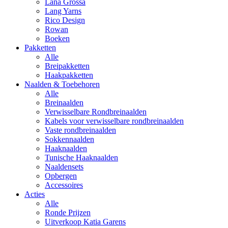
Lana Grossa
Lang Yarns
Rico Design
Rowan
Boeken
Pakketten
Alle
Breipakketten
Haakpakketten
Naalden & Toebehoren
Alle
Breinaalden
Verwisselbare Rondbreinaalden
Kabels voor verwisselbare rondbreinaalden
Vaste rondbreinaalden
Sokkennaalden
Haaknaalden
Tunische Haaknaalden
Naaldensets
Opbergen
Accessoires
Acties
Alle
Ronde Prijzen
Uitverkoop Katia Garens