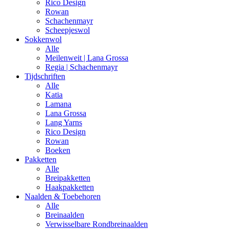
Rico Design
Rowan
Schachenmayr
Scheepjeswol
Sokkenwol
Alle
Meilenweit | Lana Grossa
Regia | Schachenmayr
Tijdschriften
Alle
Katia
Lamana
Lana Grossa
Lang Yarns
Rico Design
Rowan
Boeken
Pakketten
Alle
Breipakketten
Haakpakketten
Naalden & Toebehoren
Alle
Breinaalden
Verwisselbare Rondbreinaalden