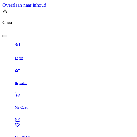
Overslaan naar inhoud
Guest
Login
Register
My Cart
(
0
)