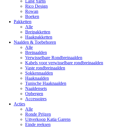
Lang Yarns
Rico Design
Rowan
Boeken
Pakketten
Alle
Breipakketten
Haakpakketten
Naalden & Toebehoren
Alle
Breinaalden
Verwisselbare Rondbreinaalden
Kabels voor verwisselbare rondbreinaalden
Vaste rondbreinaalden
Sokkennaalden
Haaknaalden
Tunische Haaknaalden
Naaldensets
Opbergen
Accessoires
Acties
Alle
Ronde Prijzen
Uitverkoop Katia Garens
Einde reeksen