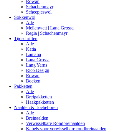
Rowan
Schachenmayr
Scheepjeswol
Sokkenwol
Alle
Meilenweit | Lana Grossa
Regia | Schachenmayr
Tijdschriften
Alle
Katia
Lamana
Lana Grossa
Lang Yarns
Rico Design
Rowan
Boeken
Pakketten
Alle
Breipakketten
Haakpakketten
Naalden & Toebehoren
Alle
Breinaalden
Verwisselbare Rondbreinaalden
Kabels voor verwisselbare rondbreinaalden