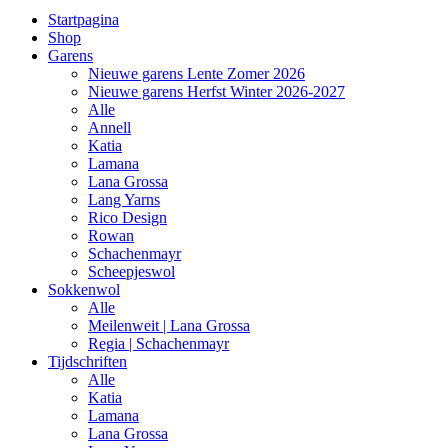
Startpagina
Shop
Garens
Nieuwe garens Lente Zomer 2026
Nieuwe garens Herfst Winter 2026-2027
Alle
Annell
Katia
Lamana
Lana Grossa
Lang Yarns
Rico Design
Rowan
Schachenmayr
Scheepjeswol
Sokkenwol
Alle
Meilenweit | Lana Grossa
Regia | Schachenmayr
Tijdschriften
Alle
Katia
Lamana
Lana Grossa