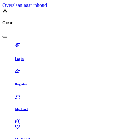
Overslaan naar inhoud
Guest
Login
Register
My Cart
(
0
)