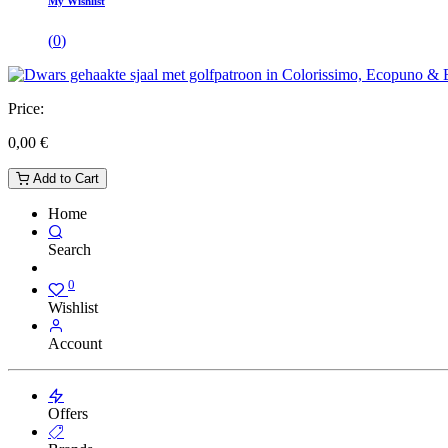
My Wishlist
(
0
)
Price:
0,00
€
Add to Cart
Home
Search
0
Wishlist
Account
Offers