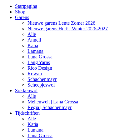
Startpagina
Shop
Garens
Nieuwe garens Lente Zomer 2026
Nieuwe garens Herfst Winter 2026-2027
Alle
Annell
Katia
Lamana
Lana Grossa
Lang Yarns
Rico Design
Rowan
Schachenmayr
Scheepjeswol
Sokkenwol
Alle
Meilenweit | Lana Grossa
Regia | Schachenmayr
Tijdschriften
Alle
Katia
Lamana
Lana Grossa