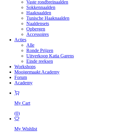
Vaste rondbreinaalden
Sokkennaalden
Haaknaalden
Tunische Haaknaalden
Naaldensets
Opbergen
Accessoires
Acties
Alle
Ronde Prijzen
Uitverkoop Katia Garens
Einde reeksen
Workshops
Mooigemaakt Academy
Forum
Academy
My Cart
(
0
)
My Wishlist