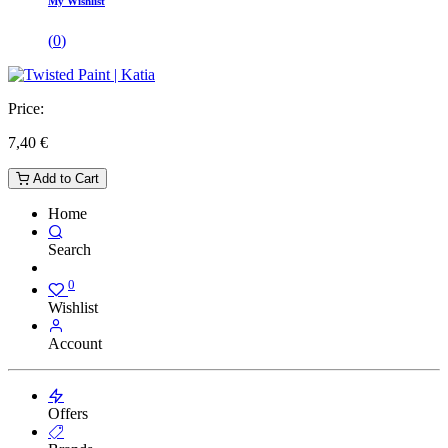
My Wishlist
(
0
)
Price:
7,40
€
Add to Cart
Home
Search
0
Wishlist
Account
Offers