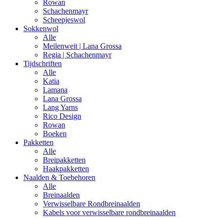
Rowan
Schachenmayr
Scheepjeswol
Sokkenwol
Alle
Meilenweit | Lana Grossa
Regia | Schachenmayr
Tijdschriften
Alle
Katia
Lamana
Lana Grossa
Lang Yarns
Rico Design
Rowan
Boeken
Pakketten
Alle
Breipakketten
Haakpakketten
Naalden & Toebehoren
Alle
Breinaalden
Verwisselbare Rondbreinaalden
Kabels voor verwisselbare rondbreinaalden