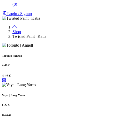
(
0
)
Login
/
Signup
Shop
Twisted Paint | Katia
Toronto | Annell
4,46
€
4,46
€
Vaya | Lang Yarns
8,22
€
8,22
€