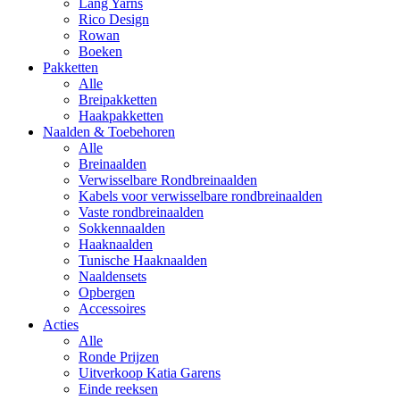
Lang Yarns
Rico Design
Rowan
Boeken
Pakketten
Alle
Breipakketten
Haakpakketten
Naalden & Toebehoren
Alle
Breinaalden
Verwisselbare Rondbreinaalden
Kabels voor verwisselbare rondbreinaalden
Vaste rondbreinaalden
Sokkennaalden
Haaknaalden
Tunische Haaknaalden
Naaldensets
Opbergen
Accessoires
Acties
Alle
Ronde Prijzen
Uitverkoop Katia Garens
Einde reeksen