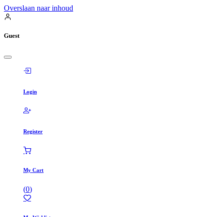
Overslaan naar inhoud
Guest
Login
Register
My Cart
(
0
)