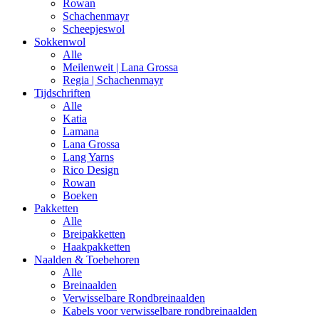
Rowan
Schachenmayr
Scheepjeswol
Sokkenwol
Alle
Meilenweit | Lana Grossa
Regia | Schachenmayr
Tijdschriften
Alle
Katia
Lamana
Lana Grossa
Lang Yarns
Rico Design
Rowan
Boeken
Pakketten
Alle
Breipakketten
Haakpakketten
Naalden & Toebehoren
Alle
Breinaalden
Verwisselbare Rondbreinaalden
Kabels voor verwisselbare rondbreinaalden