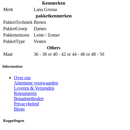
Kenmerken
Merk
Lana Grossa
pakketkenmerken
PakketTechniek
Breien
PakketGroep
Dames
Pakketseizoen
Lente / Zomer
PakketType
Vesten
Others
Maat
36 - 38
or
40 - 42
or
44 - 46
or
48 - 50
Information
Over ons
Algemene voorwaarden
Leveren & Verzenden
Retourneren
Betaalmethoden
Privacybeleid
Blogs
Koppelingen