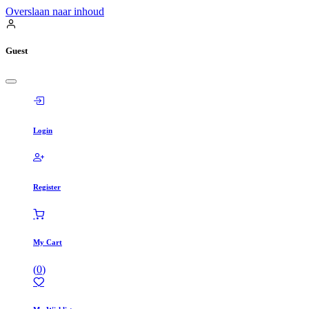
Overslaan naar inhoud
Guest
Login
Register
My Cart
(
0
)