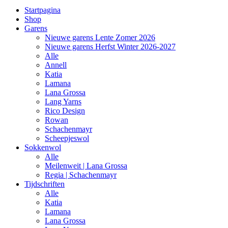
Startpagina
Shop
Garens
Nieuwe garens Lente Zomer 2026
Nieuwe garens Herfst Winter 2026-2027
Alle
Annell
Katia
Lamana
Lana Grossa
Lang Yarns
Rico Design
Rowan
Schachenmayr
Scheepjeswol
Sokkenwol
Alle
Meilenweit | Lana Grossa
Regia | Schachenmayr
Tijdschriften
Alle
Katia
Lamana
Lana Grossa