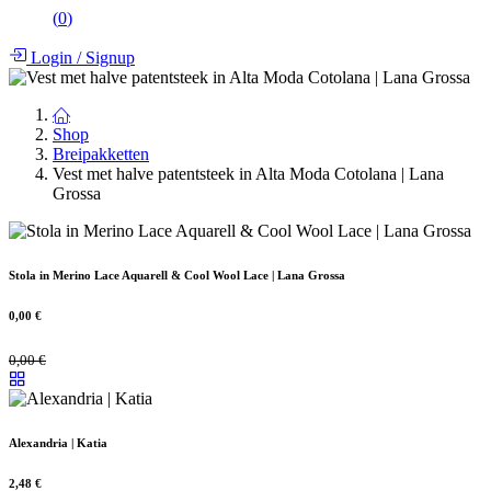
(
0
)
Login
/
Signup
Shop
Breipakketten
Vest met halve patentsteek in Alta Moda Cotolana | Lana
Grossa
Stola in Merino Lace Aquarell & Cool Wool Lace | Lana Grossa
0,00
€
0,00
€
Alexandria | Katia
2,48
€