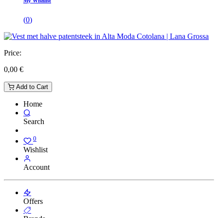
My Wishlist
(
0
)
Price:
0,00
€
Add to Cart
Home
Search
0
Wishlist
Account
Offers