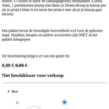
bollen/ 15 bollen in kleur 49 (smaragdgroen); breinaalden 3,5mm,
4mm, 1 parelmoeren knoop met diam ca 20mm (Koop je knoop pas
als je project klaar is en neem het project mee als je je knoop gaat
kiezen)
Het pakket bevat de benodigde hoeveelheid wol voor de gekozen
maat. Naalden, knopen en andere accessoires zijn NIET in het
pakket inbegrepen
De beschrijving krijgt u er van ons gratis bij
0,00
€
0,00
€
Niet beschikbaar voor verkoop
Merk