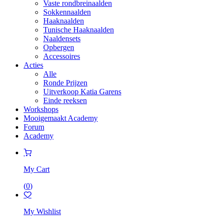
Vaste rondbreinaalden
Sokkennaalden
Haaknaalden
Tunische Haaknaalden
Naaldensets
Opbergen
Accessoires
Acties
Alle
Ronde Prijzen
Uitverkoop Katia Garens
Einde reeksen
Workshops
Mooigemaakt Academy
Forum
Academy
My Cart
(
0
)
My Wishlist