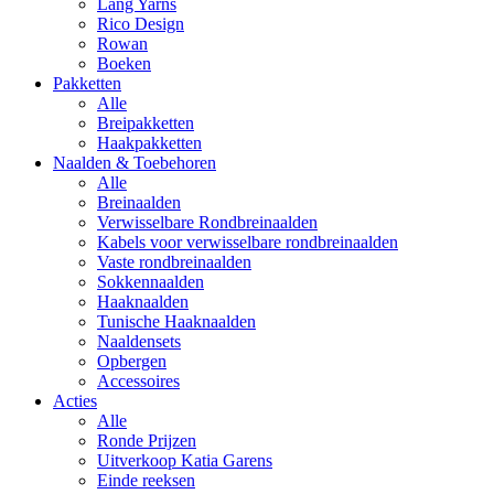
Lang Yarns
Rico Design
Rowan
Boeken
Pakketten
Alle
Breipakketten
Haakpakketten
Naalden & Toebehoren
Alle
Breinaalden
Verwisselbare Rondbreinaalden
Kabels voor verwisselbare rondbreinaalden
Vaste rondbreinaalden
Sokkennaalden
Haaknaalden
Tunische Haaknaalden
Naaldensets
Opbergen
Accessoires
Acties
Alle
Ronde Prijzen
Uitverkoop Katia Garens
Einde reeksen