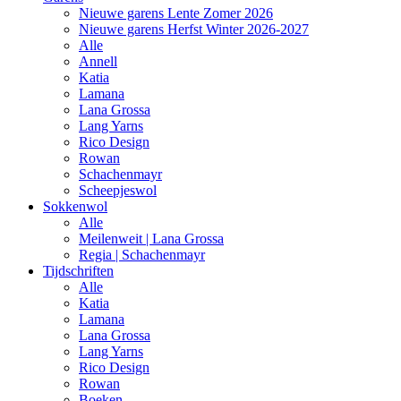
Nieuwe garens Lente Zomer 2026
Nieuwe garens Herfst Winter 2026-2027
Alle
Annell
Katia
Lamana
Lana Grossa
Lang Yarns
Rico Design
Rowan
Schachenmayr
Scheepjeswol
Sokkenwol
Alle
Meilenweit | Lana Grossa
Regia | Schachenmayr
Tijdschriften
Alle
Katia
Lamana
Lana Grossa
Lang Yarns
Rico Design
Rowan
Boeken