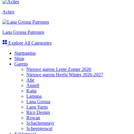
Acties
Lana Grossa Patronen
Explore All Categories
Startpagina
Shop
Garens
Nieuwe garens Lente Zomer 2026
Nieuwe garens Herfst Winter 2026-2027
Alle
Annell
Katia
Lamana
Lana Grossa
Lang Yarns
Rico Design
Rowan
Schachenmayr
Scheepjeswol
Sokkenwol