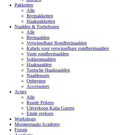
Pakketten
Alle
Breipakketten
Haakpakketten
Naalden & Toebehoren
Alle
Breinaalden
Verwisselbare Rondbreinaalden
Kabels voor verwisselbare rondbreinaalden
Vaste rondbreinaalden
Sokkennaalden
Haaknaalden
Tunische Haaknaalden
Naaldensets
Opbergen
Accessoires
Acties
Alle
Ronde Prijzen
Uitverkoop Katia Garens
Einde reeksen
Workshops
Mooigemaakt Academy
Forum