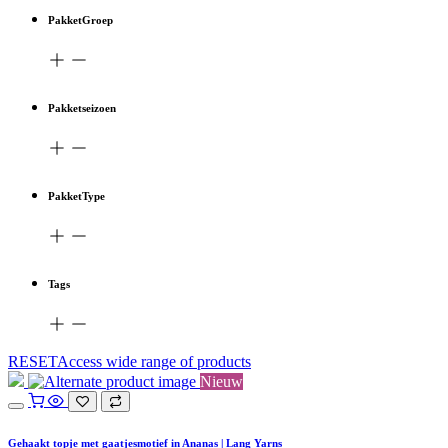
PakketGroep
Pakketseizoen
PakketType
Tags
RESETAccess wide range of products
Nieuw
Gehaakt topje met gaatjesmotief in Ananas | Lang Yarns