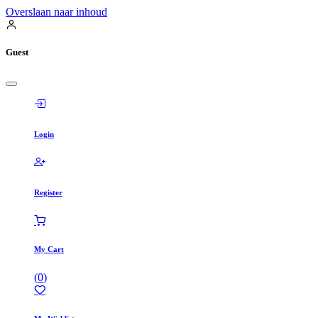
Overslaan naar inhoud
Guest
Login
Register
My Cart
(
0
)