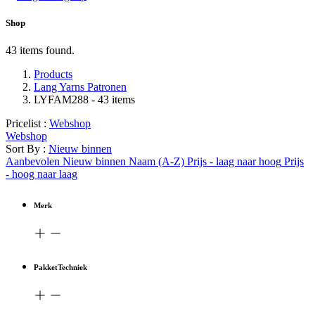
Shop
43 items found.
Products
Lang Yarns Patronen
LYFAM288
- 43 items
Pricelist :
Webshop
Webshop
Sort By :
Nieuw binnen
Aanbevolen
Nieuw binnen
Naam (A-Z)
Prijs - laag naar hoog
Prijs
- hoog naar laag
Merk
PakketTechniek