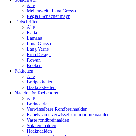
Alle
Meilenweit | Lana Grossa
Regia | Schachenmayr
Tijdschriften
Alle
Katia
Lamana
Lana Grossa
Lang Yarns
Rico Design
Rowan
Boeken
Pakketten
Alle
Breipakketten
Haakpakketten
Naalden & Toebehoren
Alle
Breinaalden
Verwisselbare Rondbreinaalden
Kabels voor verwisselbare rondbreinaalden
Vaste rondbreinaalden
Sokkennaalden
Haaknaalden