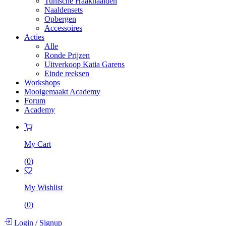
Tunische Haaknaalden
Naaldensets
Opbergen
Accessoires
Acties
Alle
Ronde Prijzen
Uitverkoop Katia Garens
Einde reeksen
Workshops
Mooigemaakt Academy
Forum
Academy
My Cart
(
0
)
My Wishlist
(
0
)
Login
/
Signup