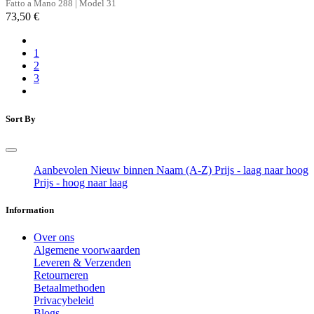
Fatto a Mano 288 | Model 31
73,50
€
1
2
3
Sort By
Aanbevolen
Nieuw binnen
Naam (A-Z)
Prijs - laag naar hoog
Prijs - hoog naar laag
Information
Over ons
Algemene voorwaarden
Leveren & Verzenden
Retourneren
Betaalmethoden
Privacybeleid
Blogs