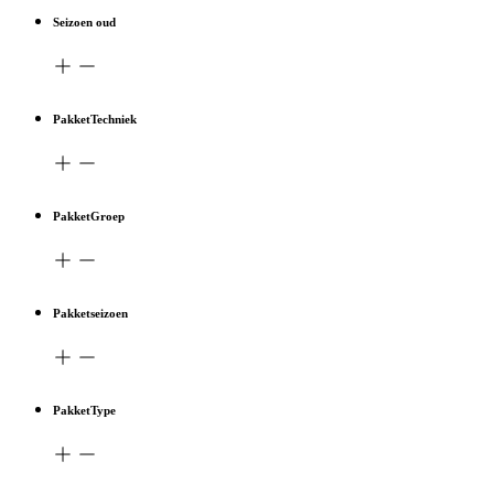
Seizoen oud
PakketTechniek
PakketGroep
Pakketseizoen
PakketType