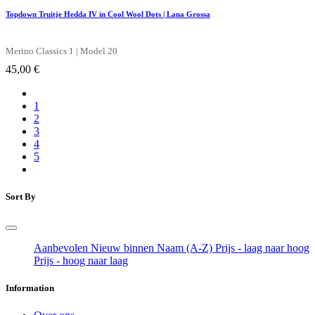
Topdown Truitje Hedda IV in Cool Wool Dots | Lana Grossa
Merino Classics 1 | Model 20
45,00
€
1
2
3
4
5
Sort By
Aanbevolen
Nieuw binnen
Naam (A-Z)
Prijs - laag naar hoog
Prijs - hoog naar laag
Information