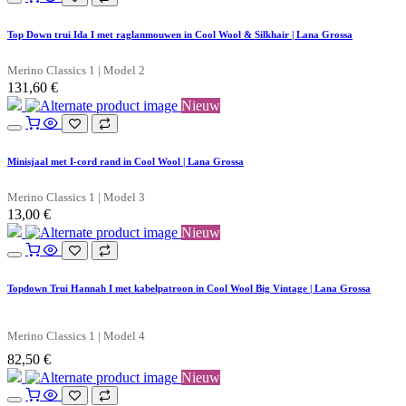
Top Down trui Ida I met raglanmouwen in Cool Wool & Silkhair | Lana Grossa
Merino Classics 1 | Model 2
131,60
€
Nieuw
Minisjaal met I-cord rand in Cool Wool | Lana Grossa
Merino Classics 1 | Model 3
13,00
€
Nieuw
Topdown Trui Hannah I met kabelpatroon in Cool Wool Big Vintage | Lana Grossa
Merino Classics 1 | Model 4
82,50
€
Nieuw