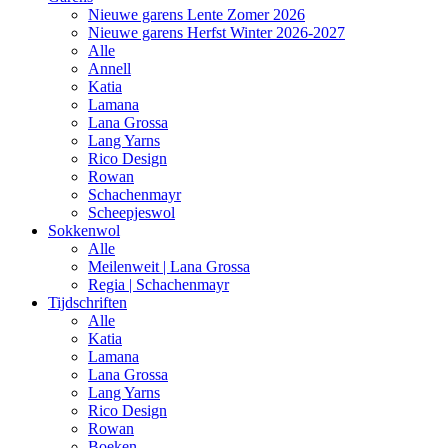
Nieuwe garens Lente Zomer 2026
Nieuwe garens Herfst Winter 2026-2027
Alle
Annell
Katia
Lamana
Lana Grossa
Lang Yarns
Rico Design
Rowan
Schachenmayr
Scheepjeswol
Sokkenwol
Alle
Meilenweit | Lana Grossa
Regia | Schachenmayr
Tijdschriften
Alle
Katia
Lamana
Lana Grossa
Lang Yarns
Rico Design
Rowan
Boeken