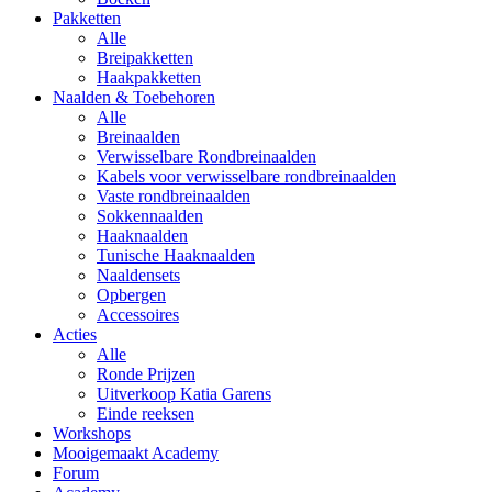
Pakketten
Alle
Breipakketten
Haakpakketten
Naalden & Toebehoren
Alle
Breinaalden
Verwisselbare Rondbreinaalden
Kabels voor verwisselbare rondbreinaalden
Vaste rondbreinaalden
Sokkennaalden
Haaknaalden
Tunische Haaknaalden
Naaldensets
Opbergen
Accessoires
Acties
Alle
Ronde Prijzen
Uitverkoop Katia Garens
Einde reeksen
Workshops
Mooigemaakt Academy
Forum