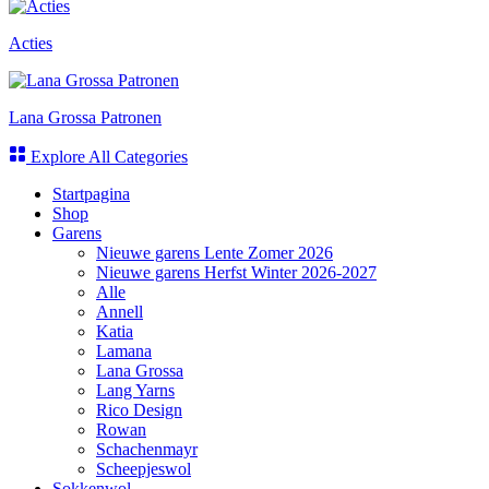
Acties
Lana Grossa Patronen
Explore All Categories
Startpagina
Shop
Garens
Nieuwe garens Lente Zomer 2026
Nieuwe garens Herfst Winter 2026-2027
Alle
Annell
Katia
Lamana
Lana Grossa
Lang Yarns
Rico Design
Rowan
Schachenmayr
Scheepjeswol
Sokkenwol