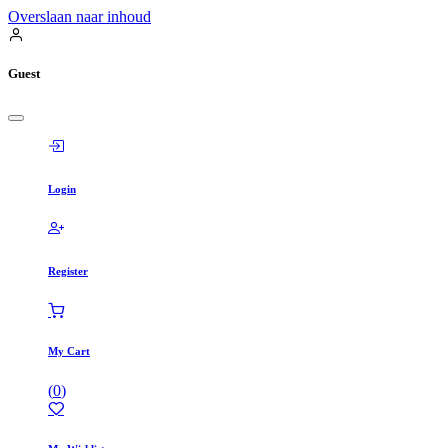
Overslaan naar inhoud
Guest
Login
Register
My Cart
(
0
)