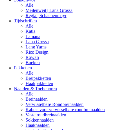
Alle
Meilenweit | Lana Grossa
Regia | Schachenmayr
Tijdschriften
Alle
Katia
Lamana
Lana Grossa
Lang Yarns
Rico Design
Rowan
Boeken
Pakketten
Alle
Breipakketten
Haakpakketten
Naalden & Toebehoren
Alle
Breinaalden
Verwisselbare Rondbreinaalden
Kabels voor verwisselbare rondbreinaalden
Vaste rondbreinaalden
Sokkennaalden
Haaknaalden