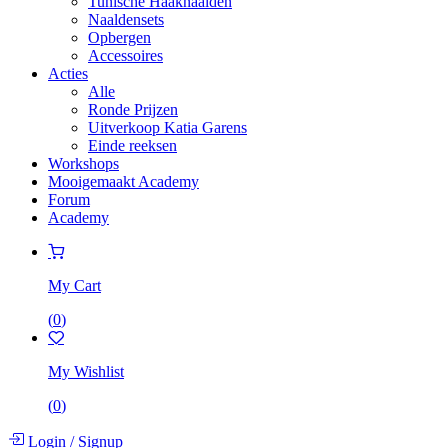
Tunische Haaknaalden
Naaldensets
Opbergen
Accessoires
Acties
Alle
Ronde Prijzen
Uitverkoop Katia Garens
Einde reeksen
Workshops
Mooigemaakt Academy
Forum
Academy
My Cart
(
0
)
My Wishlist
(
0
)
Login
/
Signup