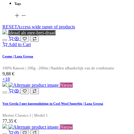
Tags
RESETAccess wide range of products
Ideaal als mee-brei-draad
Add to Cart
Cosmo | Lana Grossa
100% Katoen | 100g - 260m | Naalden afhankelijk van de combinatie
9,88
€
+18
Nieuw
Vest Gerda I met knopensluiting in Cool Wool Superbig | Lana Grossa
Merino Classics 1 | Model 1
77,35
€
Nieuw