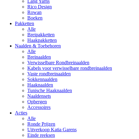
Lang Yarns
Rico Design
Rowan
Boeken
Pakketten
Alle
Breipakketten
Haakpakketten
Naalden & Toebehoren
Alle
Breinaalden
Verwisselbare Rondbreinaalden
Kabels voor verwisselbare rondbreinaalden
Vaste rondbreinaalden
Sokkennaalden
Haaknaalden
Tunische Haaknaalden
Naaldensets
Opbergen
Accessoires
Acties
Alle
Ronde Prijzen
Uitverkoop Katia Garens
Einde reeksen