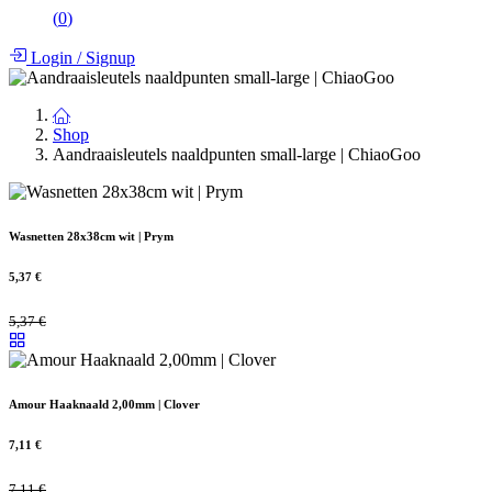
(
0
)
Login
/
Signup
Shop
Aandraaisleutels naaldpunten small-large | ChiaoGoo
Wasnetten 28x38cm wit | Prym
5,37
€
5,37
€
Amour Haaknaald 2,00mm | Clover
7,11
€
7,11
€