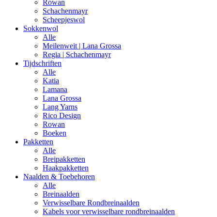
Rowan
Schachenmayr
Scheepjeswol
Sokkenwol
Alle
Meilenweit | Lana Grossa
Regia | Schachenmayr
Tijdschriften
Alle
Katia
Lamana
Lana Grossa
Lang Yarns
Rico Design
Rowan
Boeken
Pakketten
Alle
Breipakketten
Haakpakketten
Naalden & Toebehoren
Alle
Breinaalden
Verwisselbare Rondbreinaalden
Kabels voor verwisselbare rondbreinaalden