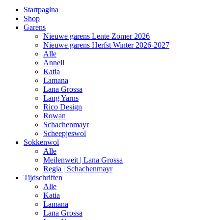
Startpagina
Shop
Garens
Nieuwe garens Lente Zomer 2026
Nieuwe garens Herfst Winter 2026-2027
Alle
Annell
Katia
Lamana
Lana Grossa
Lang Yarns
Rico Design
Rowan
Schachenmayr
Scheepjeswol
Sokkenwol
Alle
Meilenweit | Lana Grossa
Regia | Schachenmayr
Tijdschriften
Alle
Katia
Lamana
Lana Grossa