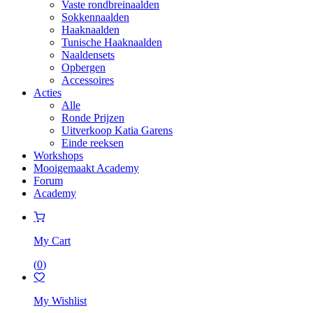
Vaste rondbreinaalden
Sokkennaalden
Haaknaalden
Tunische Haaknaalden
Naaldensets
Opbergen
Accessoires
Acties
Alle
Ronde Prijzen
Uitverkoop Katia Garens
Einde reeksen
Workshops
Mooigemaakt Academy
Forum
Academy
My Cart
(
0
)
My Wishlist