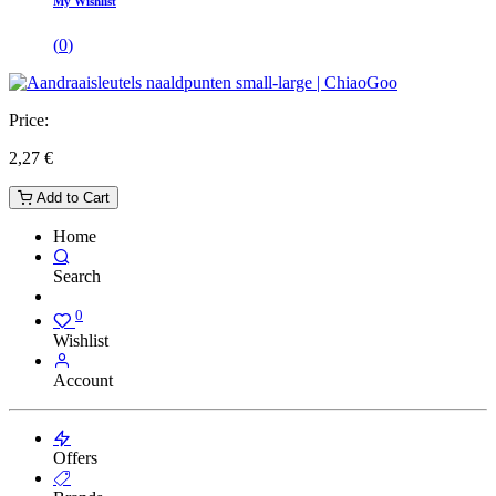
My Wishlist
(
0
)
Price:
2,27
€
Add to Cart
Home
Search
0
Wishlist
Account
Offers