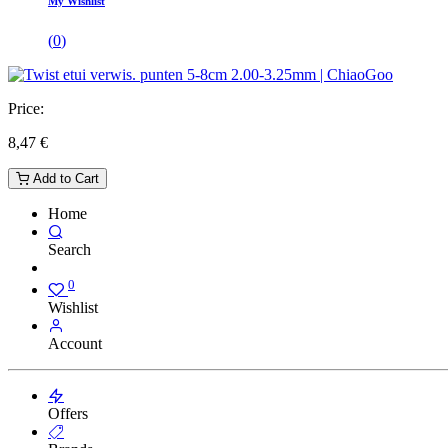
My Wishlist
(
0
)
Price:
8,47
€
Add to Cart
Home
Search
0
Wishlist
Account
Offers