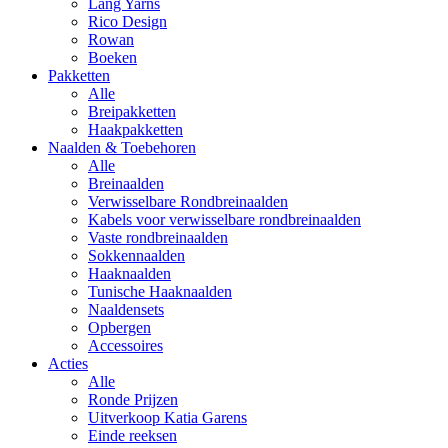
Lang Yarns
Rico Design
Rowan
Boeken
Pakketten
Alle
Breipakketten
Haakpakketten
Naalden & Toebehoren
Alle
Breinaalden
Verwisselbare Rondbreinaalden
Kabels voor verwisselbare rondbreinaalden
Vaste rondbreinaalden
Sokkennaalden
Haaknaalden
Tunische Haaknaalden
Naaldensets
Opbergen
Accessoires
Acties
Alle
Ronde Prijzen
Uitverkoop Katia Garens
Einde reeksen