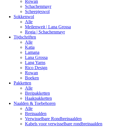
Rowan
Schachenmayr
Scheepjeswol
Sokkenwol
Alle
Meilenweit | Lana Grossa
Regia | Schachenmayr
Tijdschriften
Alle
Katia
Lamana
Lana Grossa
Lang Yarns
Rico Design
Rowan
Boeken
Pakketten
Alle
Breipakketten
Haakpakketten
Naalden & Toebehoren
Alle
Breinaalden
Verwisselbare Rondbreinaalden
Kabels voor verwisselbare rondbreinaalden