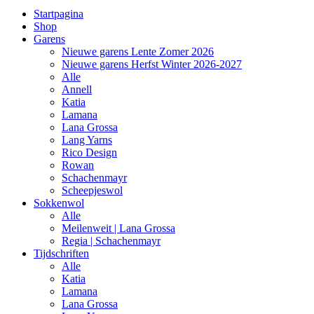
Startpagina
Shop
Garens
Nieuwe garens Lente Zomer 2026
Nieuwe garens Herfst Winter 2026-2027
Alle
Annell
Katia
Lamana
Lana Grossa
Lang Yarns
Rico Design
Rowan
Schachenmayr
Scheepjeswol
Sokkenwol
Alle
Meilenweit | Lana Grossa
Regia | Schachenmayr
Tijdschriften
Alle
Katia
Lamana
Lana Grossa