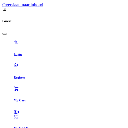
Overslaan naar inhoud
Guest
Login
Register
My Cart
(
0
)