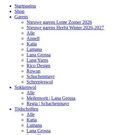
Startpagina
Shop
Garens
Nieuwe garens Lente Zomer 2026
Nieuwe garens Herfst Winter 2026-2027
Alle
Annell
Katia
Lamana
Lana Grossa
Lang Yarns
Rico Design
Rowan
Schachenmayr
Scheepjeswol
Sokkenwol
Alle
Meilenweit | Lana Grossa
Regia | Schachenmayr
Tijdschriften
Alle
Katia
Lamana
Lana Grossa