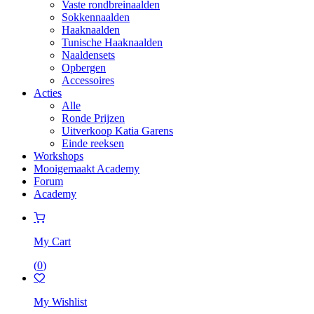
Vaste rondbreinaalden
Sokkennaalden
Haaknaalden
Tunische Haaknaalden
Naaldensets
Opbergen
Accessoires
Acties
Alle
Ronde Prijzen
Uitverkoop Katia Garens
Einde reeksen
Workshops
Mooigemaakt Academy
Forum
Academy
My Cart
(
0
)
My Wishlist