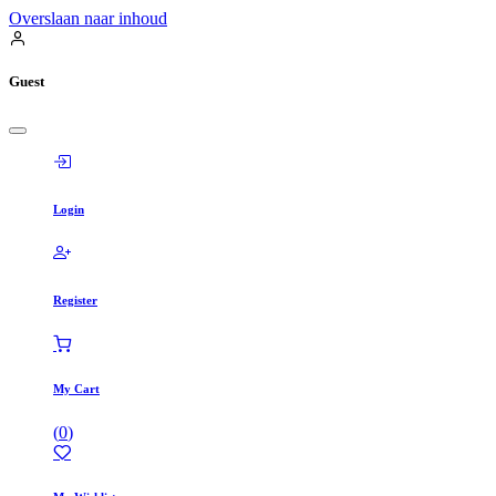
Overslaan naar inhoud
Guest
Login
Register
My Cart
(
0
)