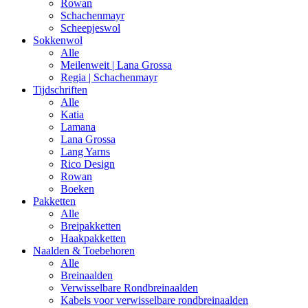
Rowan
Schachenmayr
Scheepjeswol
Sokkenwol
Alle
Meilenweit | Lana Grossa
Regia | Schachenmayr
Tijdschriften
Alle
Katia
Lamana
Lana Grossa
Lang Yarns
Rico Design
Rowan
Boeken
Pakketten
Alle
Breipakketten
Haakpakketten
Naalden & Toebehoren
Alle
Breinaalden
Verwisselbare Rondbreinaalden
Kabels voor verwisselbare rondbreinaalden