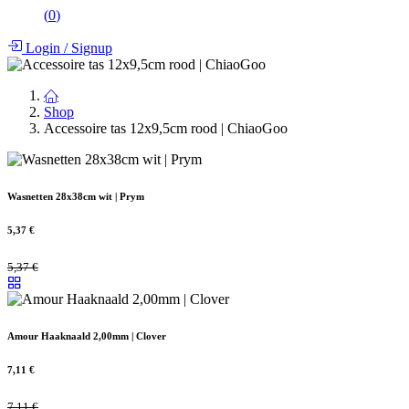
(
0
)
Login
/
Signup
Shop
Accessoire tas 12x9,5cm rood | ChiaoGoo
Wasnetten 28x38cm wit | Prym
5,37
€
5,37
€
Amour Haaknaald 2,00mm | Clover
7,11
€
7,11
€