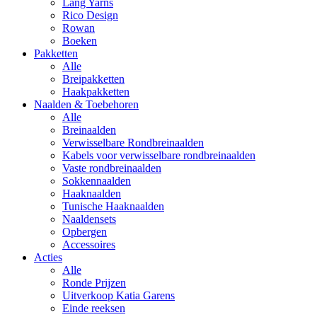
Lang Yarns
Rico Design
Rowan
Boeken
Pakketten
Alle
Breipakketten
Haakpakketten
Naalden & Toebehoren
Alle
Breinaalden
Verwisselbare Rondbreinaalden
Kabels voor verwisselbare rondbreinaalden
Vaste rondbreinaalden
Sokkennaalden
Haaknaalden
Tunische Haaknaalden
Naaldensets
Opbergen
Accessoires
Acties
Alle
Ronde Prijzen
Uitverkoop Katia Garens
Einde reeksen