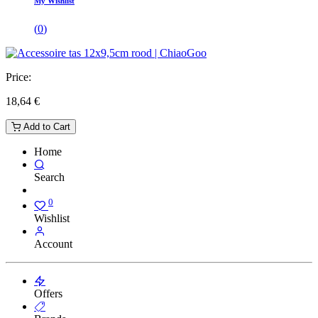
My Wishlist
(
0
)
Price:
18,64
€
Add to Cart
Home
Search
0
Wishlist
Account
Offers