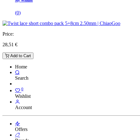
My Wishlist
(
0
)
Price:
28,51
€
Add to Cart
Home
Search
0
Wishlist
Account
Offers