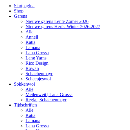
Startpagina
Shop
Garens
Nieuwe garens Lente Zomer 2026
Nieuwe garens Herfst Winter 2026-2027
Alle
Annell
Katia
Lamana
Lana Grossa
Lang Yarns
Rico Design
Rowan
Schachenmayr
Scheepjeswol
Sokkenwol
Alle
Meilenweit | Lana Grossa
Regia | Schachenmayr
Tijdschriften
Alle
Katia
Lamana
Lana Grossa