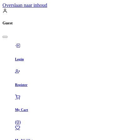
Overslaan naar inhoud
Guest
Login
Register
My Cart
(
0
)