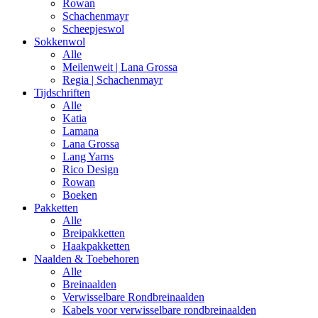
Rowan
Schachenmayr
Scheepjeswol
Sokkenwol
Alle
Meilenweit | Lana Grossa
Regia | Schachenmayr
Tijdschriften
Alle
Katia
Lamana
Lana Grossa
Lang Yarns
Rico Design
Rowan
Boeken
Pakketten
Alle
Breipakketten
Haakpakketten
Naalden & Toebehoren
Alle
Breinaalden
Verwisselbare Rondbreinaalden
Kabels voor verwisselbare rondbreinaalden