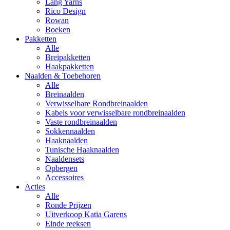
Lang Yarns
Rico Design
Rowan
Boeken
Pakketten
Alle
Breipakketten
Haakpakketten
Naalden & Toebehoren
Alle
Breinaalden
Verwisselbare Rondbreinaalden
Kabels voor verwisselbare rondbreinaalden
Vaste rondbreinaalden
Sokkennaalden
Haaknaalden
Tunische Haaknaalden
Naaldensets
Opbergen
Accessoires
Acties
Alle
Ronde Prijzen
Uitverkoop Katia Garens
Einde reeksen