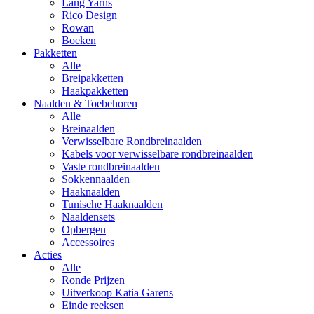
Lang Yarns
Rico Design
Rowan
Boeken
Pakketten
Alle
Breipakketten
Haakpakketten
Naalden & Toebehoren
Alle
Breinaalden
Verwisselbare Rondbreinaalden
Kabels voor verwisselbare rondbreinaalden
Vaste rondbreinaalden
Sokkennaalden
Haaknaalden
Tunische Haaknaalden
Naaldensets
Opbergen
Accessoires
Acties
Alle
Ronde Prijzen
Uitverkoop Katia Garens
Einde reeksen