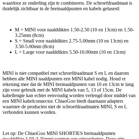
waardoor ze onderling zijn te combineren. De schroefdraadmaat is
duidelijk zichtbaar in de breinaaldpunten en kabels gelaserd:
M = MINI voor naalddiktes 1.50-2.50 (10 en 13cm) en 1.50-
3.25mm (8cm)
S = Small voor naalddiktes 2.75-5.00mm (10 en 13cm) en
3.50-5.00mm (8cm)
L = Large voor naalddiktes 5.50-10.00mm (10 en 13cm)
MINI is niet compatibel met schroefdraadmaat S en L en daarom
hebben alle MINI naaldpunten een MINI kabel nodig. Houd er
rekening mee dat de MINI breinaaldpunten van 10 en 13cm te lang
zijn voor gebruik met de MINI kabels van 5, 13 of 15cm. De
kabellengte kan echter eenvoudig worden verlengd door middel van
een MINI kabelconnector. ChiaoGoo biedt daarnaast adapters
waarmee de producten met de schroefdraadmaten MINI, S en L
verbonden kunnen worden.
Let op: De ChiaoGoo MINI SHORTIES breinaaldpunten
(naalddikte 1.50-3.25mm) vormen een uitzondering. Deze zijn