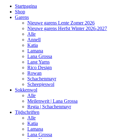
Startpagina
Shop
Garens
Nieuwe garens Lente Zomer 2026
Nieuwe garens Herfst Winter 2026-2027
Alle
Annell
Katia
Lamana
Lana Grossa
Lang Yarns
Rico Design
Rowan
Schachenmayr
Scheepjeswol
Sokkenwol
Alle
Meilenweit | Lana Grossa
Regia | Schachenmayr
Tijdschriften
Alle
Katia
Lamana
Lana Grossa