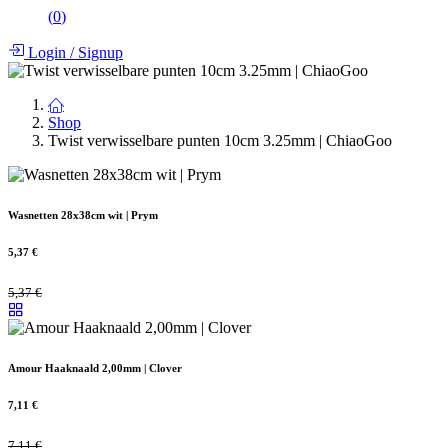
(
0
)
Login
/
Signup
Shop
Twist verwisselbare punten 10cm 3.25mm | ChiaoGoo
Wasnetten 28x38cm wit | Prym
5,37
€
5,37
€
Amour Haaknaald 2,00mm | Clover
7,11
€
7,11
€