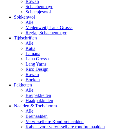
Rowan
Schachenmayr
Scheepjeswol
Sokkenwol
Alle
Meilenweit | Lana Grossa
Regia | Schachenmayr
Tijdschriften
Alle
Katia
Lamana
Lana Grossa
Lang Yarns
Rico Design
Rowan
Boeken
Pakketten
Alle
Breipakketten
Haakpakketten
Naalden & Toebehoren
Alle
Breinaalden
Verwisselbare Rondbreinaalden
Kabels voor verwisselbare rondbreinaalden