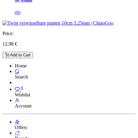
My Wishlist
(
0
)
Price:
12,98
€
Add to Cart
Home
Search
0
Wishlist
Account
Offers