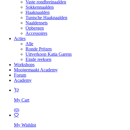
Vaste rondbreinaalden
Sokkennaalden
Haaknaalden
Tunische Haaknaalden
Naaldensets
Opbergen
Accessoires
Acties
Alle
Ronde Prijzen
Uitverkoop Katia Garens
Einde reeksen
Workshops
Mooigemaakt Academy
Forum
Academy
My Cart
(
0
)
My Wishlist