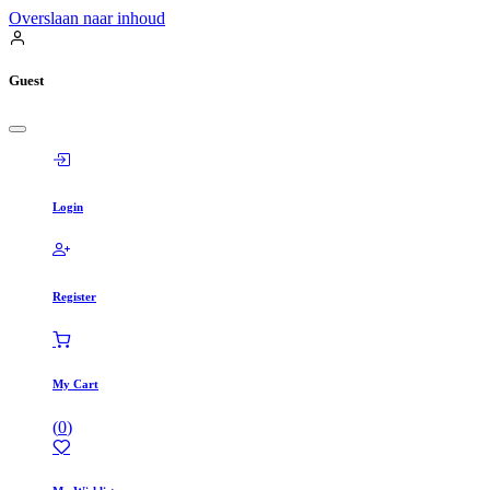
Overslaan naar inhoud
Guest
Login
Register
My Cart
(
0
)