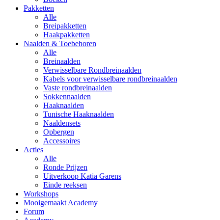
Pakketten
Alle
Breipakketten
Haakpakketten
Naalden & Toebehoren
Alle
Breinaalden
Verwisselbare Rondbreinaalden
Kabels voor verwisselbare rondbreinaalden
Vaste rondbreinaalden
Sokkennaalden
Haaknaalden
Tunische Haaknaalden
Naaldensets
Opbergen
Accessoires
Acties
Alle
Ronde Prijzen
Uitverkoop Katia Garens
Einde reeksen
Workshops
Mooigemaakt Academy
Forum