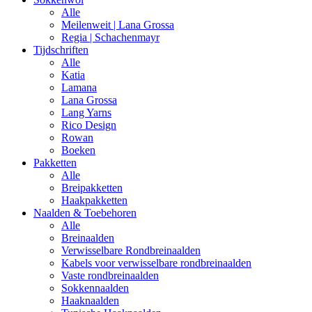
Alle
Meilenweit | Lana Grossa
Regia | Schachenmayr
Tijdschriften
Alle
Katia
Lamana
Lana Grossa
Lang Yarns
Rico Design
Rowan
Boeken
Pakketten
Alle
Breipakketten
Haakpakketten
Naalden & Toebehoren
Alle
Breinaalden
Verwisselbare Rondbreinaalden
Kabels voor verwisselbare rondbreinaalden
Vaste rondbreinaalden
Sokkennaalden
Haaknaalden