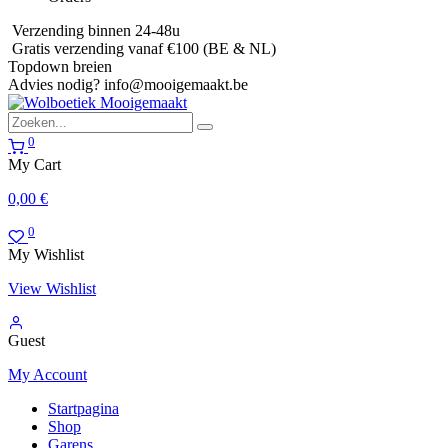
Verzending binnen 24-48u
Gratis verzending vanaf €100 (BE & NL)
Topdown breien
Advies nodig?
info@mooigemaakt.be
0
My Cart
0,00
€
0
My Wishlist
View Wishlist
Guest
My Account
Startpagina
Shop
Garens