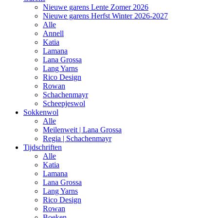
Nieuwe garens Lente Zomer 2026
Nieuwe garens Herfst Winter 2026-2027
Alle
Annell
Katia
Lamana
Lana Grossa
Lang Yarns
Rico Design
Rowan
Schachenmayr
Scheepjeswol
Sokkenwol
Alle
Meilenweit | Lana Grossa
Regia | Schachenmayr
Tijdschriften
Alle
Katia
Lamana
Lana Grossa
Lang Yarns
Rico Design
Rowan
Boeken