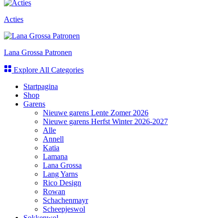
Acties
Lana Grossa Patronen
Explore All Categories
Startpagina
Shop
Garens
Nieuwe garens Lente Zomer 2026
Nieuwe garens Herfst Winter 2026-2027
Alle
Annell
Katia
Lamana
Lana Grossa
Lang Yarns
Rico Design
Rowan
Schachenmayr
Scheepjeswol
Sokkenwol